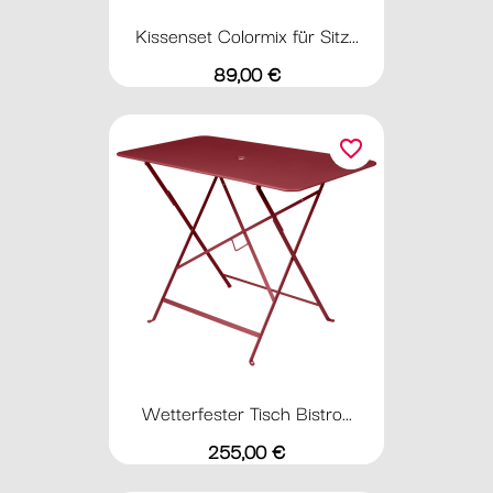
Kissenset Colormix für Sitz...
Preis
89,00 €
favorite_border
Wetterfester Tisch Bistro...
Preis
255,00 €