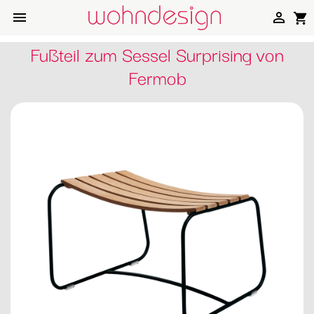


shopping_cart
Fußteil zum Sessel Surprising von
Fermob