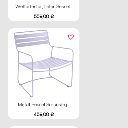
Wetterfester, tiefer Sessel...
Preis
559,00 €
favorite_border
Metall Sessel Surprising...
Preis
459,00 €