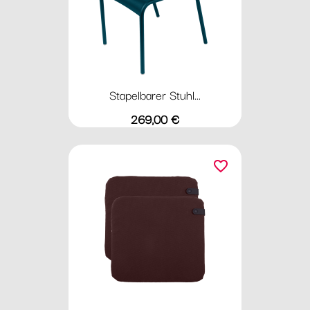
Stapelbarer Stuhl...
Preis
269,00 €
favorite_border