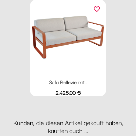
favorite_border
Sofa Bellevie mit...
Preis
2.425,00 €
Kunden, die diesen Artikel gekauft haben,
kauften auch ...