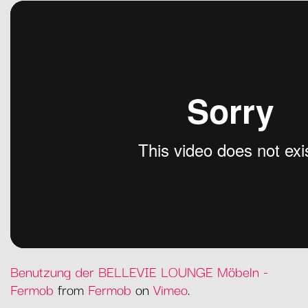
Benutzung der BELLEVIE LOUNGE Möbeln -
Fermob
from
Fermob
on
Vimeo
.