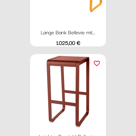
Lange Bank Bellevie mit...
Preis
1.025,00 €
favorite_border