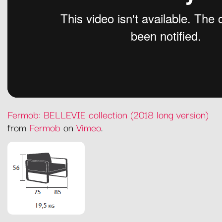
Fermob: BELLEVIE collection (2018 long version)
from
Fermob
on
Vimeo
.