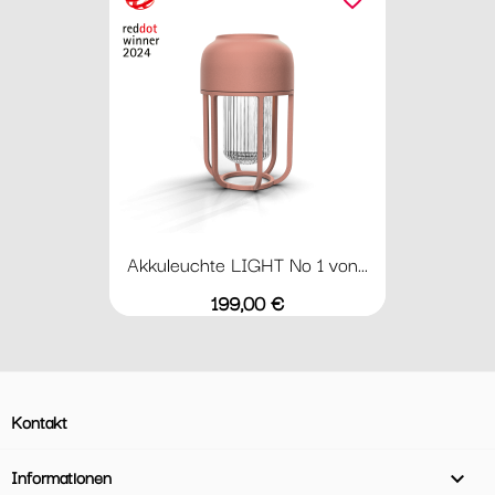
Akkuleuchte LIGHT No 1 von...
Preis
199,00 €
Kontakt
Informationen
