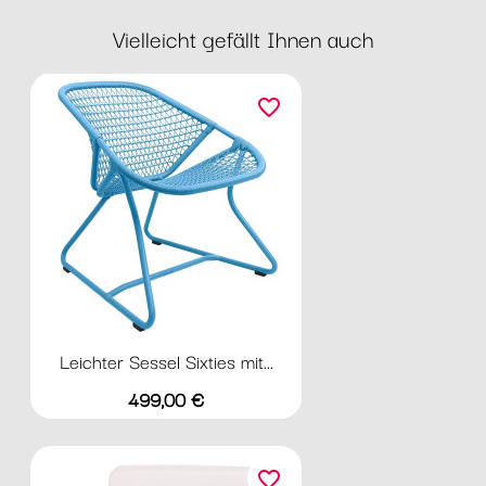
Vielleicht gefällt Ihnen auch
favorite_border
Leichter Sessel Sixties mit...
Preis
499,00 €
favorite_border