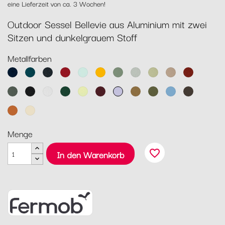
eine Lieferzeit von ca. 3 Wochen!
Outdoor Sessel Bellevie aus Aluminium mit zwei
Sitzen und dunkelgrauem Stoff
Metallfarben
Abyssblau
Acapulcoblau
Anthrazit
Chili
Gletscherminze
Honig
Kaktus
Lehmgrau
Lindgrün
Muskat
Ocker
Rosmarin
Lakritz
Baumwollweiß
Zederngrün
Zitronensorbet
Schwarzkirsche
Marshmallo
Lebkuchen
Pesto
Maya
Tonka
Blau
Kandierte
Latte-
Orange
Beige
Menge
favorite_border
In den Warenkorb