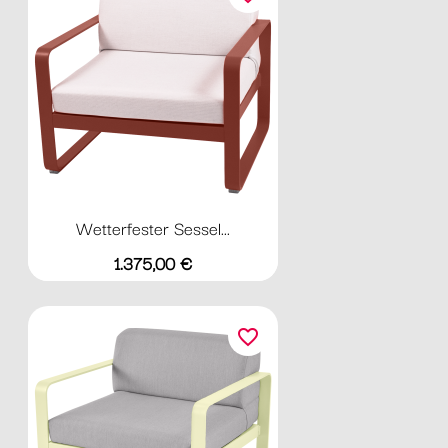
Wetterfester Sessel...
Preis
1.375,00 €
favorite_border