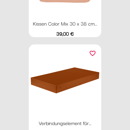
Kissen Color Mix 30 x 38 cm...
Preis
39,00 €
favorite_border
Verbindungselement für...