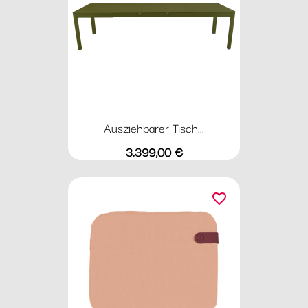
Ausziehbarer Tisch...
Preis
3.399,00 €
favorite_border