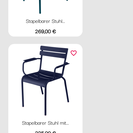
Stapelbarer Stuhl...
Preis
269,00 €
favorite_border
Stapelbarer Stuhl mit...
Preis
335,00 €