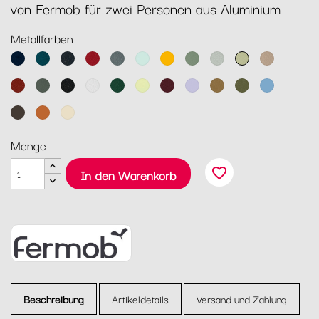
von Fermob für zwei Personen aus Aluminium
Metallfarben
Abyssblau
Acapulcoblau
Anthrazit
Chili
Gewittergrau
Gletscherminze
Honig
Kaktus
Lehmgrau
Lindgrün
Muskat
Ocker
Rosmarin
Lakritz
Baumwollweiß
Zederngrün
Zitronensorbet
Schwarzkirsche
Marshmallo
Lebkuchen
Pesto
Maya
Blau
Tonka
Kandierte
Latte-
Orange
Beige
Menge
favorite_border
In den Warenkorb
Beschreibung
Artikeldetails
Versand und Zahlung