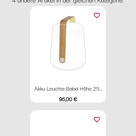
favorite_border
Akku Leuchte Balad Höhe 25...
Preis
95,00 €
favorite_border