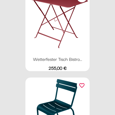
Wetterfester Tisch Bistro...
Preis
255,00 €
favorite_border