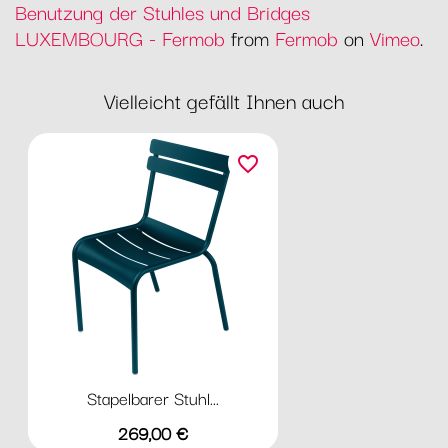
Benutzung der Stuhles und Bridges
LUXEMBOURG - Fermob
from
Fermob
on
Vimeo
.
Vielleicht gefällt Ihnen auch
favorite_border
Stapelbarer Stuhl...
Preis
269,00 €