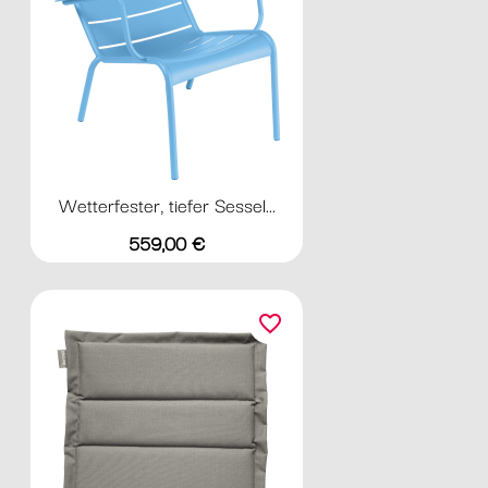
Wetterfester, tiefer Sessel...
Preis
559,00 €
favorite_border