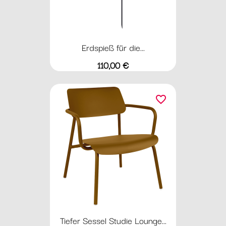
Erdspieß für die...
Preis
110,00 €
favorite_border
Tiefer Sessel Studie Lounge...