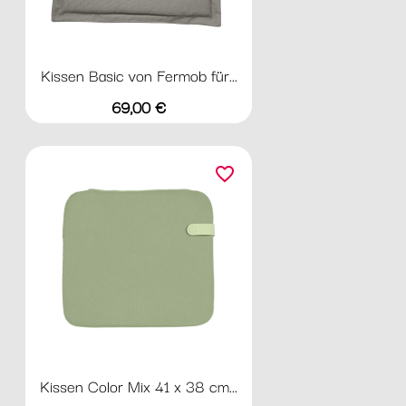
Kissen Basic von Fermob für...
Preis
69,00 €
favorite_border
Kissen Color Mix 41 x 38 cm...