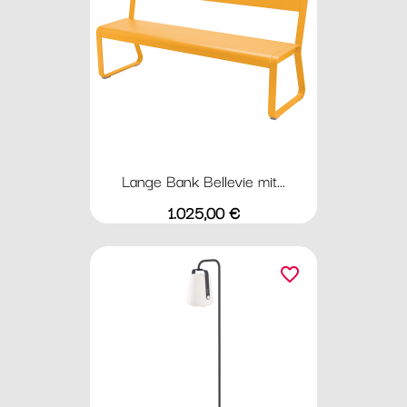
Lange Bank Bellevie mit...
Preis
1.025,00 €
favorite_border