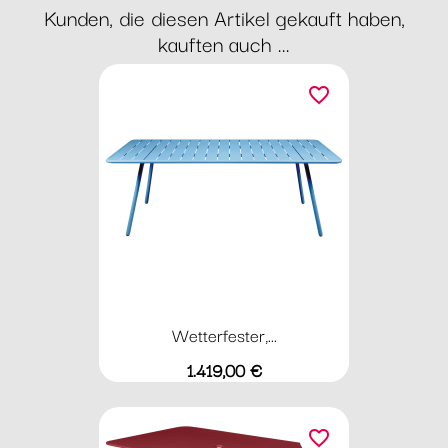
Kunden, die diesen Artikel gekauft haben,
kauften auch ...
favorite_border
Wetterfester,...
Preis
1.419,00 €
favorite_border