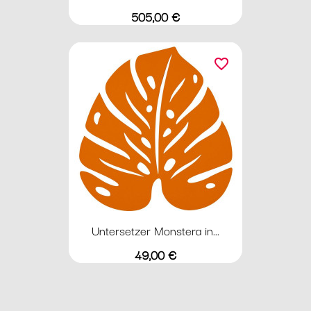
Preis
505,00 €
favorite_border
Untersetzer Monstera in...
Preis
49,00 €