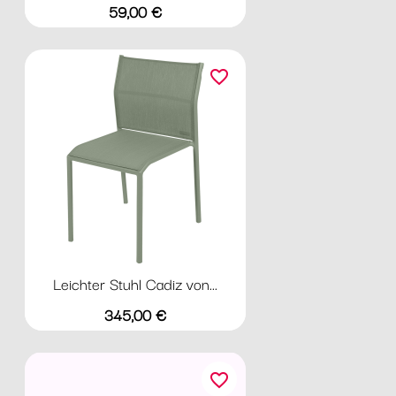
Preis
59,00 €
favorite_border
Leichter Stuhl Cadiz von...
Preis
345,00 €
favorite_border