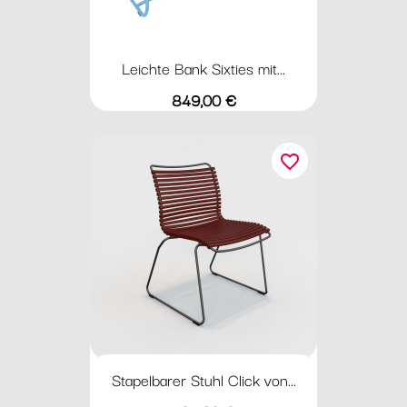
Leichte Bank Sixties mit...
Preis
849,00 €
favorite_border
Stapelbarer Stuhl Click von...