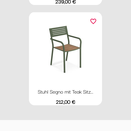
Preis
239,00 €
favorite_border
Stuhl Segno mit Teak Sitz...
Preis
212,00 €