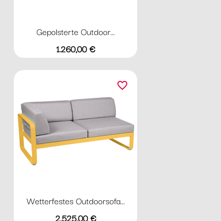
Gepolsterte Outdoor...
Preis
1.260,00 €
favorite_border
Wetterfestes Outdoorsofa...
Preis
2.525,00 €