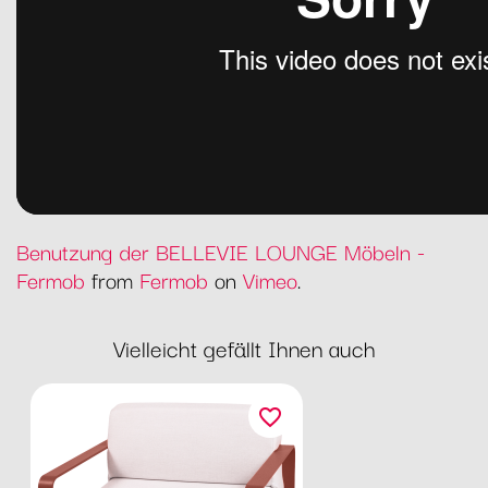
Benutzung der BELLEVIE LOUNGE Möbeln -
Fermob
from
Fermob
on
Vimeo
.
Vielleicht gefällt Ihnen auch
favorite_border