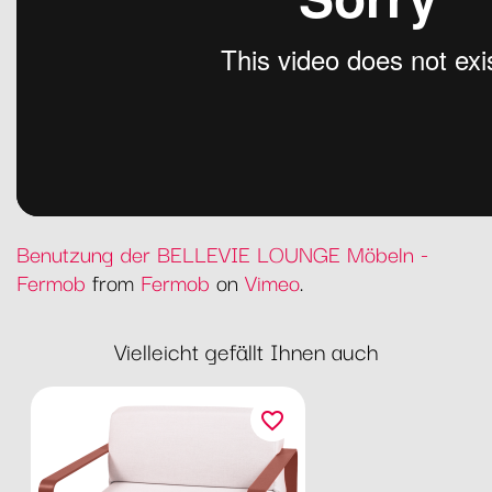
Benutzung der BELLEVIE LOUNGE Möbeln -
Fermob
from
Fermob
on
Vimeo
.
Vielleicht gefällt Ihnen auch
favorite_border