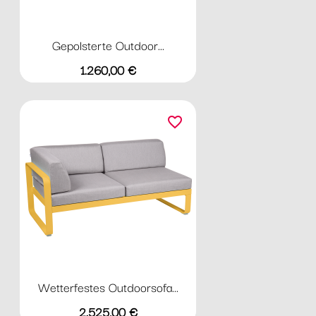
Gepolsterte Outdoor...
Preis
1.260,00 €
favorite_border
Wetterfestes Outdoorsofa...
Preis
2.525,00 €