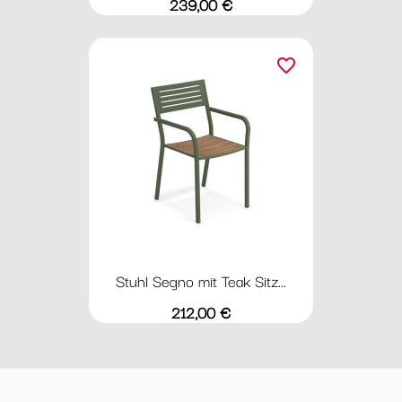
Preis
239,00 €
favorite_border
Stuhl Segno mit Teak Sitz...
Preis
212,00 €