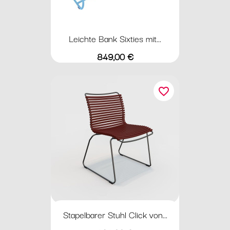
Leichte Bank Sixties mit...
Preis
849,00 €
favorite_border
Stapelbarer Stuhl Click von...