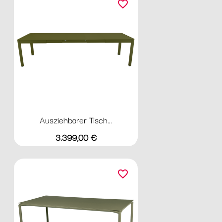
favorite_border
Ausziehbarer Tisch...
Preis
3.399,00 €
favorite_border