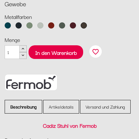
Gewebe
Metallfarben
Acapulcoblau
Anthrazit
Kaktus
Lehmgrau
Ocker
Rosmarin
Schwarzkirsche
Tonka
Menge
favorite_border
In den Warenkorb
Beschreibung
Artikeldetails
Versand und Zahlung
Cadiz Stuhl von Fermob