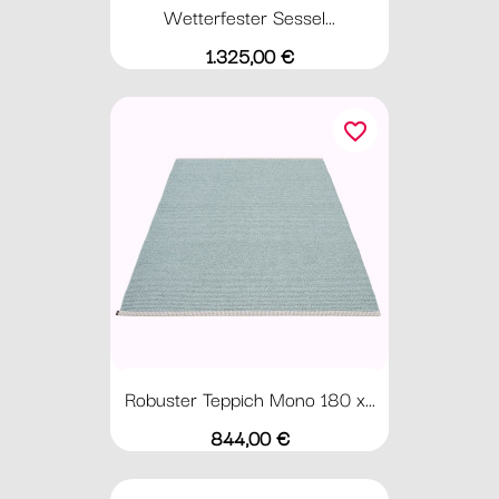
Wetterfester Sessel...
Preis
1.325,00 €
favorite_border
Robuster Teppich Mono 180 x...
Preis
844,00 €