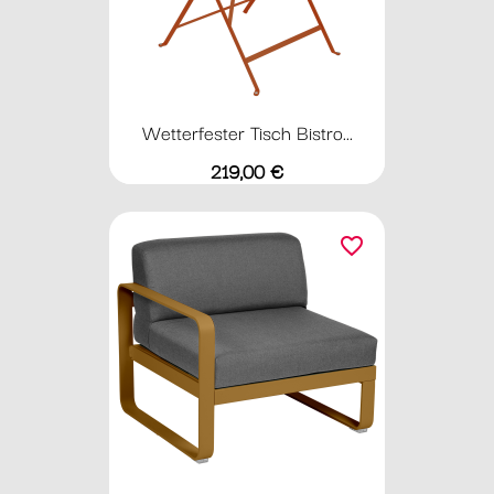
Wetterfester Tisch Bistro...
Preis
219,00 €
favorite_border