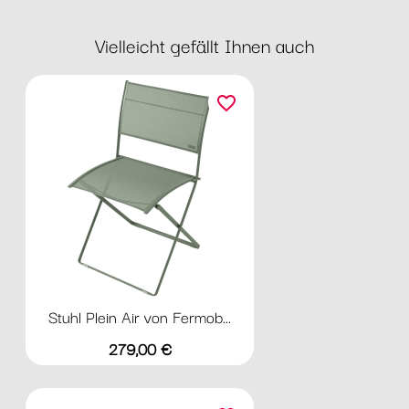
Vielleicht gefällt Ihnen auch
favorite_border
Stuhl Plein Air von Fermob...
Preis
279,00 €