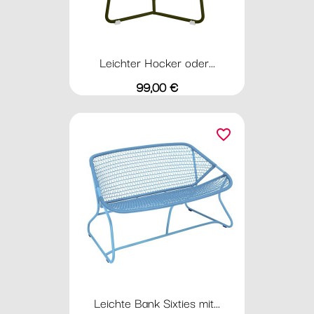
Leichter Hocker oder...
Preis
99,00 €
favorite_border
Leichte Bank Sixties mit...