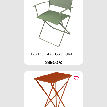
Leichter klappbarer Stuhl...
Preis
339,00 €
favorite_border