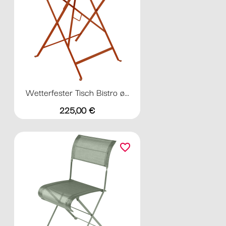
Wetterfester Tisch Bistro ø...
Preis
225,00 €
favorite_border