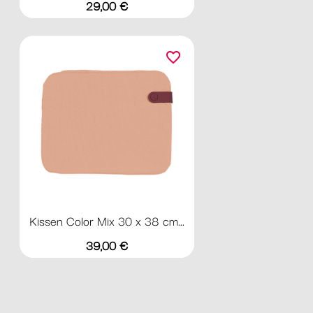
Preis
29,00 €
favorite_border
Kissen Color Mix 30 x 38 cm...
Preis
39,00 €