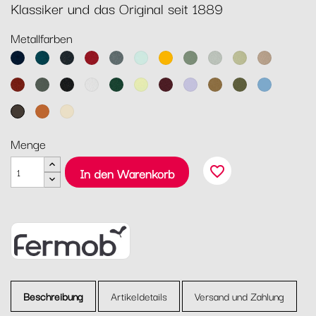
Klassiker und das Original seit 1889
Metallfarben
Abyssblau
Acapulcoblau
Anthrazit
Chili
Gewittergrau
Gletscherminze
Honig
Kaktus
Lehmgrau
Lindgrün
Muskat
Ocker
Rosmarin
Lakritz
Baumwollweiß
Zederngrün
Zitronensorbet
Schwarzkirsche
Marshmallo
Lebkuchen
Pesto
Maya
Blau
Tonka
Kandierte
Latte-
Orange
Beige
Menge
favorite_border
In den Warenkorb
Beschreibung
Artikeldetails
Versand und Zahlung