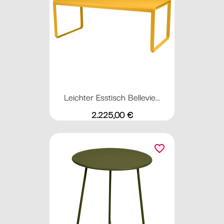
Leichter Esstisch Bellevie...
Preis
2.225,00 €
favorite_border