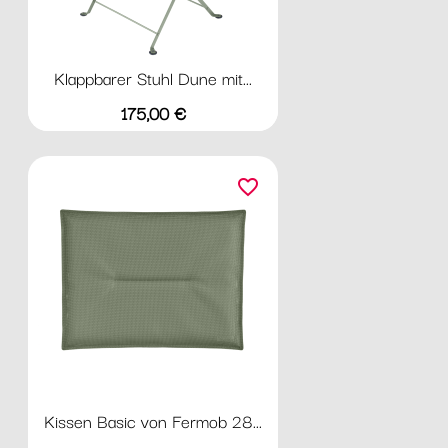
Klappbarer Stuhl Dune mit...
Preis
175,00 €
favorite_border
Kissen Basic von Fermob 28...