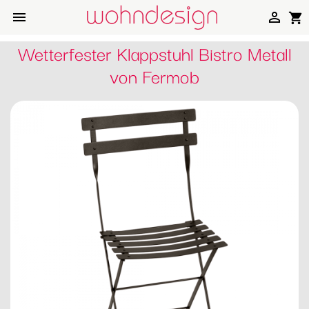


shopping_cart
Wetterfester Klappstuhl Bistro Metall
von Fermob