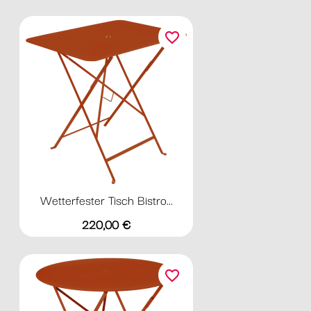
favorite_border
Wetterfester Tisch Bistro...
Preis
220,00 €
favorite_border