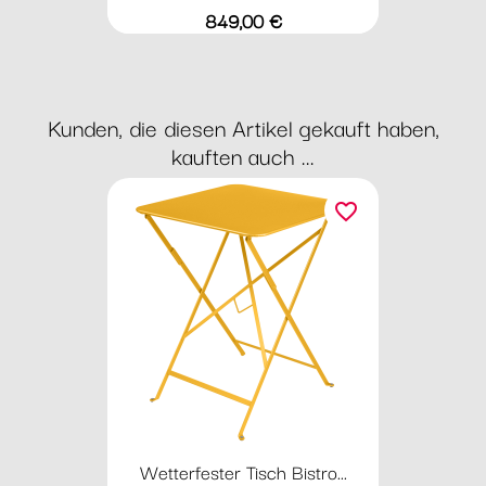
Preis
849,00 €
Kunden, die diesen Artikel gekauft haben,
kauften auch ...
favorite_border
Wetterfester Tisch Bistro...