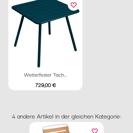
favorite_border
Wetterfester Tisch...
Preis
729,00 €
4 andere Artikel in der gleichen Kategorie:
favorite_border