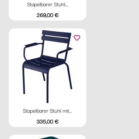
Stapelbarer Stuhl...
Preis
269,00 €
favorite_border
Stapelbarer Stuhl mit...
Preis
335,00 €