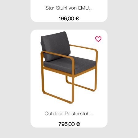
Star Stuhl von EMU,...
Preis
196,00 €
favorite_border
Outdoor Polsterstuhl...
Preis
795,00 €