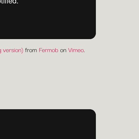
 version)
from
Fermob
on
Vimeo
.