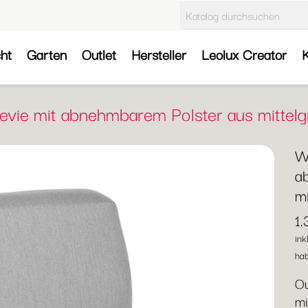
cht
Garten
Outlet
Hersteller
Leolux Creator
K
levie mit abnehmbarem Polster aus mitte
We
a
m
1
ink
hab
Ou
mi