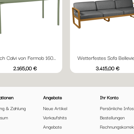
sch Calvi von Fermob 160...
Wetterfestes Sofa Bellevie.
Vorschau
Vorschau


+20
+
Abyssblau
Acapulcoblau
Anthrazit
Chili
Gewittergrau
Abyssblau
Acapulcoblau
Anthrazit
Capucine
Chili
Preis
Preis
2.165,00 €
3.415,00 €
ationen
Angebote
Ihr Konto
ung & Zahlung
Neue Artikel
Persönliche Infos
ssum
Verkaufshits
Bestellungen
Angebote
Rechnungskorrek