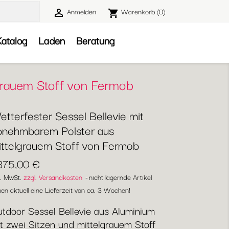
Anmelden
Warenkorb
(0)

shopping_cart

atalog
Laden
Beratung
lgrauem Stoff von Fermob
tterfester Sessel Bellevie mit
bnehmbarem Polster aus
ittelgrauem Stoff von Fermob
.375,00 €
l. MwSt.
zzgl. Versandkosten
nicht lagernde Artikel
en aktuell eine Lieferzeit von ca. 3 Wochen!
tdoor Sessel Bellevie aus Aluminium
t zwei Sitzen und mittelgrauem Stoff