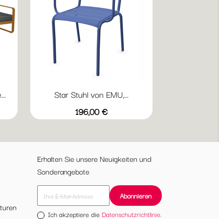
..
Star Stuhl von EMU,...
Vorschau

20
16
60
71
Preis
196,00 €
Marineblau
Grün
Taupe
Erhalten Sie unsere Neuigkeiten und
Sonderangebote
turen
Ich akzeptiere die
Datenschutzrichtlinie.