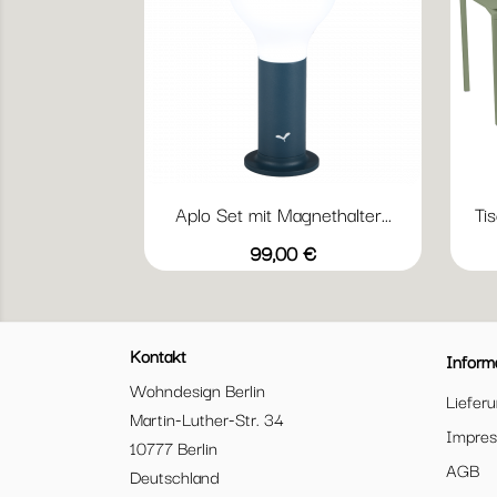
Aplo Set mit Magnethalter...
Ti
Vorschau

+1
Acapulcoblau
Anthrazit
Honig
Kaktus
Muskat
Preis
99,00 €
Kontakt
Inform
Wohndesign Berlin
Liefer
Martin-Luther-Str. 34
Impre
10777 Berlin
AGB
Deutschland