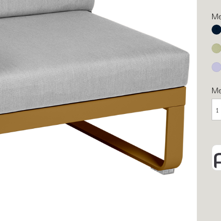
Me
Ab
Li
Ma
M