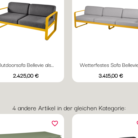
utdoorsofa Bellevie als...
Wetterfestes Sofa Bellevie.
Vorschau
Vorschau


Preis
Preis
+20
+
2.425,00 €
3.415,00 €
Abyssblau
Acapulcoblau
Anthrazit
Chili
Gewittergrau
Abyssblau
Acapulcoblau
Anthrazit
Capucine
Chili
4 andere Artikel in der gleichen Kategorie:
favorite_border
fav