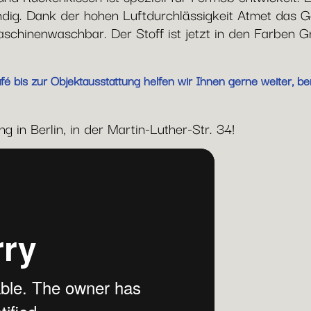
g. Dank der hohen Luftdurchlässigkeit Atmet das G
chinenwaschbar. Der Stoff ist jetzt in den Farben G
 bis zur Objektausstattung helfen wir Ihnen gerne weiter, ber
 in Berlin, in der Martin-Luther-Str. 34!