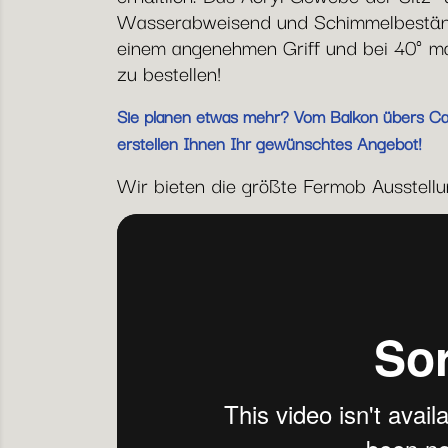
Wasserabweisend und Schimmelbeständi
einem angenehmen Griff und bei 40° mas
zu bestellen!
Sie planen etwas mehr? Vom Balkon übers Café
erstellen Ihnen Ihr gewünschtes Angebot!
Wir bieten die größte Fermob Ausstellung