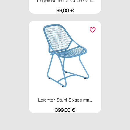
Preis
99,00 €
favorite_border
Leichter Stuhl Sixties mit...
Preis
399,00 €