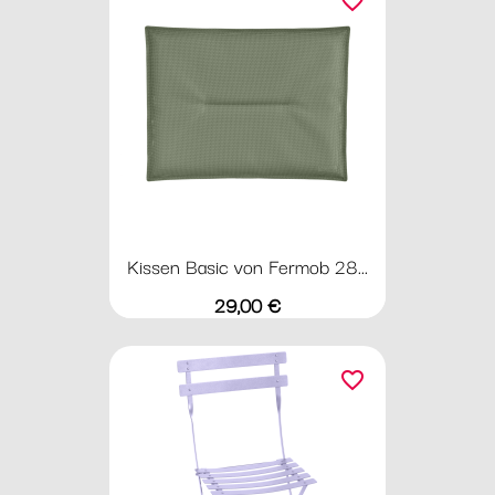
favorite_border
Kissen Basic von Fermob 28...
Preis
29,00 €
favorite_border