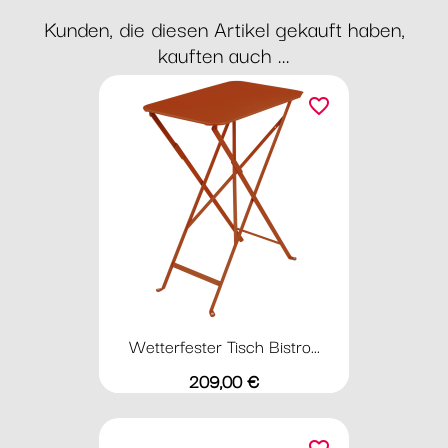
Kunden, die diesen Artikel gekauft haben,
kauften auch ...
favorite_border
Wetterfester Tisch Bistro...
Preis
209,00 €