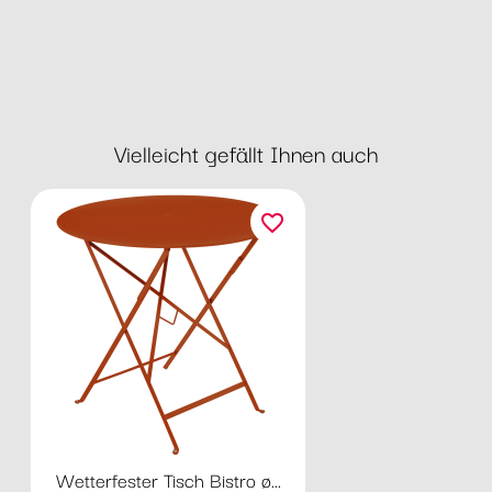
Vielleicht gefällt Ihnen auch
favorite_border
Wetterfester Tisch Bistro ø...