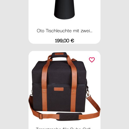
Oto Tischleuchte mit zwei...
Preis
199,00 €
favorite_border
Tragetasche für Cube Grill...