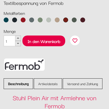
Textilbespannung von Fermob
Metallfarben
Acapulcoblau
Anthrazit
Chili
Gewittergrau
Kaktus
Lehmgrau
Muskat
Ocker
Rosmarin
Schwarzkirsche
Menge
favorite_border
In den Warenkorb
Beschreibung
Artikeldetails
Versand und Zahlung
Stuhl Plein Air mit Armlehne von
Fermob