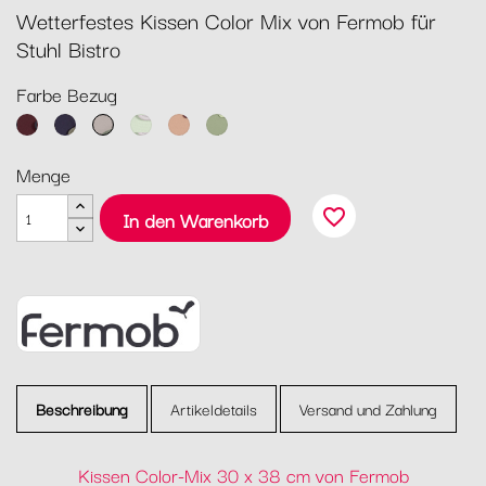
Wetterfestes Kissen Color Mix von Fermob für
Stuhl Bistro
Farbe Bezug
Weinrot
Nachtblau
Creme
Minze
Aprikose
Eukalyptus
Menge
favorite_border
In den Warenkorb
Beschreibung
Artikeldetails
Versand und Zahlung
Kissen Color-Mix 30 x 38 cm von Fermob