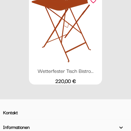
favorite_border
Wetterfester Tisch Bistro...
Preis
220,00 €
Kontakt
Informationen
