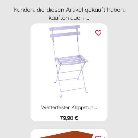
Kunden, die diesen Artikel gekauft haben,
kauften auch ...
favorite_border
Wetterfester Klappstuhl...
Preis
79,90 €