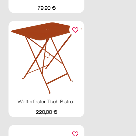
Preis
79,90 €
favorite_border
Wetterfester Tisch Bistro...
Preis
220,00 €
favorite_border