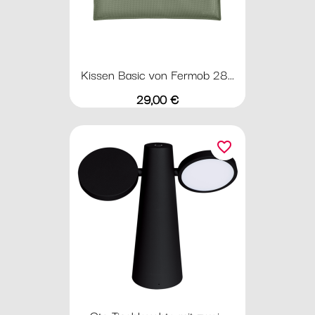
Kissen Basic von Fermob 28...
Preis
29,00 €
favorite_border