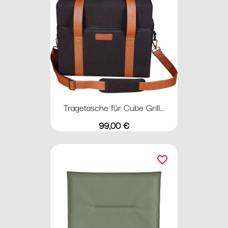
Tragetasche für Cube Grill...
Preis
99,00 €
favorite_border