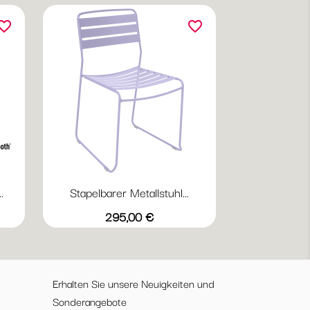
orite_border
favorite_border
.
Stapelbarer Metallstuhl...
Vorschau

+20
r
Abyssblau
Acapulcoblau
Anthrazit
Chili
Gewittergrau
Preis
295,00 €
Erhalten Sie unsere Neuigkeiten und
Sonderangebote