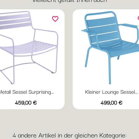
favorite_border
fav
etall Sessel Surprising...
Kleiner Lounge Sessel...
Vorschau
Vorschau


Preis
Preis
+20
+
459,00 €
499,00 €
Abyssblau
Acapulcoblau
Anthrazit
Chili
Gewittergrau
Abyssblau
Acapulcoblau
Anthrazit
Chili
Gewi
4 andere Artikel in der gleichen Kategorie: