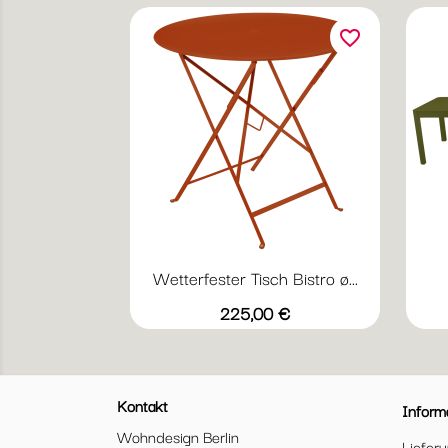
favorite_border
Wetterfester Tisch Bistro ø...
Vorschau

+19
Abyssblau
Acapulcoblau
Anthrazit
Chili
Gewittergrau
Preis
225,00 €
Kontakt
Inform
Wohndesign Berlin
Liefer