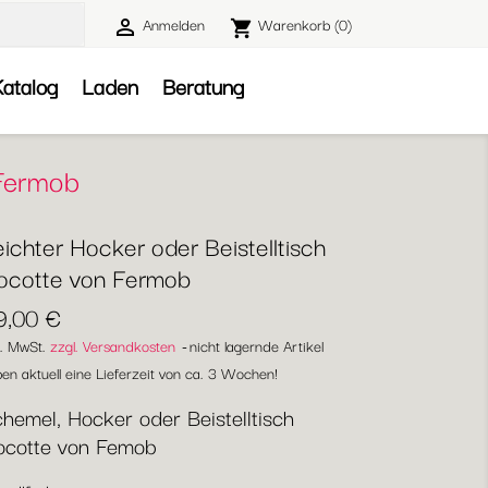
Anmelden
Warenkorb
(0)

shopping_cart

atalog
Laden
Beratung
 Fermob
ichter Hocker oder Beistelltisch
ocotte von Fermob
9,00 €
l. MwSt.
zzgl. Versandkosten
nicht lagernde Artikel
en aktuell eine Lieferzeit von ca. 3 Wochen!
hemel, Hocker oder Beistelltisch
ocotte von Femob