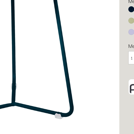
Me
Ab
Li
Ma
M