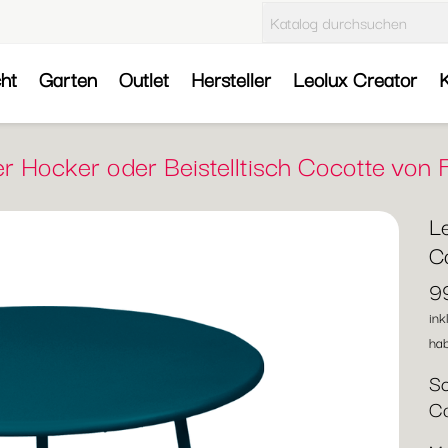
cht
Garten
Outlet
Hersteller
Leolux Creator
K
er Hocker oder Beistelltisch Cocotte von
Le
C
9
ink
hab
Sc
C