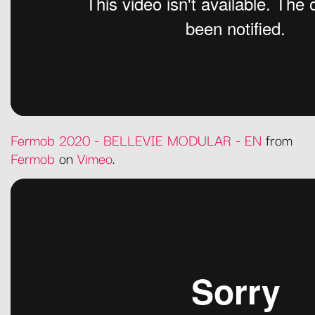
Fermob 2020 - BELLEVIE MODULAR - EN
from
Fermob
on
Vimeo
.