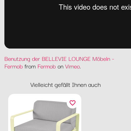
Benutzung der BELLEVIE LOUNGE Möbeln -
Fermob
from
Fermob
on
Vimeo
.
Vielleicht gefällt Ihnen auch
favorite_border