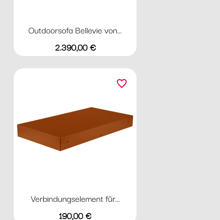
Outdoorsofa Bellevie von...
Preis
2.390,00 €
favorite_border
Verbindungselement für...
Preis
190,00 €