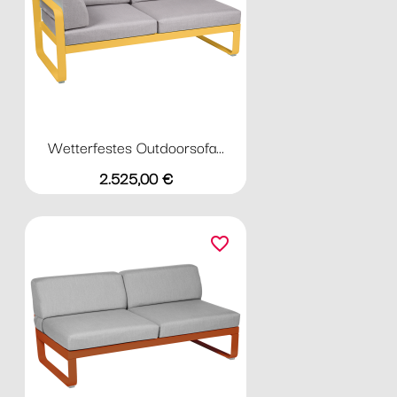
Wetterfestes Outdoorsofa...
Preis
2.525,00 €
favorite_border