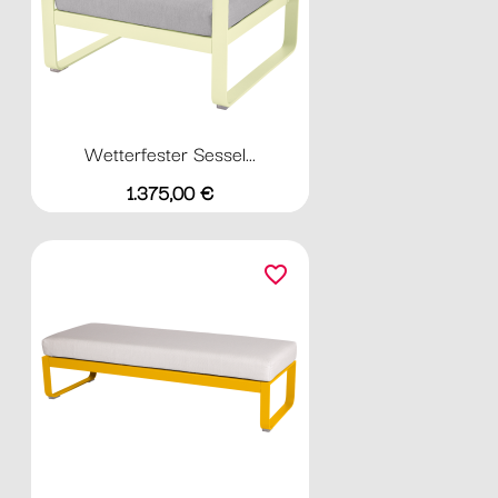
Wetterfester Sessel...
Preis
1.375,00 €
favorite_border