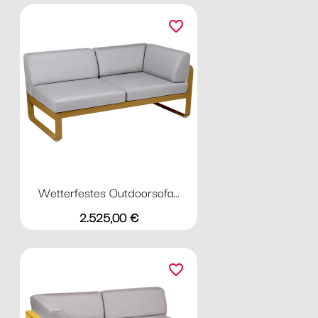
favorite_border
Wetterfestes Outdoorsofa...
Preis
2.525,00 €
favorite_border