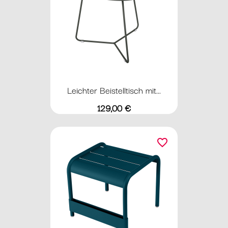
Leichter Beistelltisch mit...
Preis
129,00 €
favorite_border