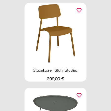
favorite_border
Stapelbarer Stuhl Studie...
Preis
299,00 €
favorite_border