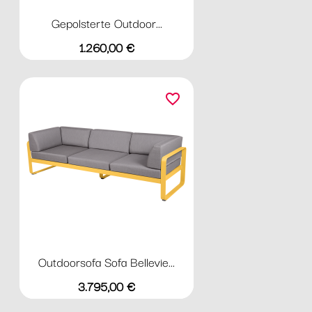
Gepolsterte Outdoor...
Preis
1.260,00 €
favorite_border
Outdoorsofa Sofa Bellevie...
Preis
3.795,00 €