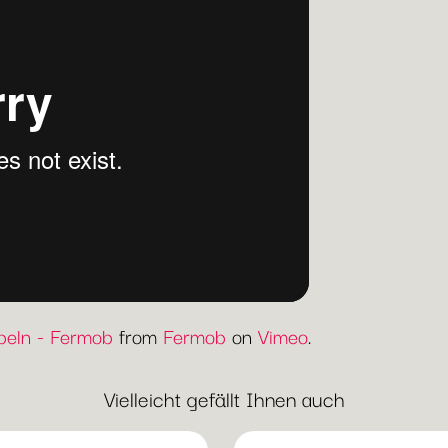
eln - Fermob
from
Fermob
on
Vimeo
.
Vielleicht gefällt Ihnen auch