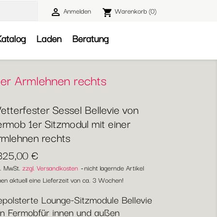
Anmelden
Warenkorb
(0)

shopping_cart

atalog
Laden
Beratung
ner Armlehnen rechts
etterfester Sessel Bellevie von
ermob 1er Sitzmodul mit einer
rmlehnen rechts
.325,00 €
l. MwSt.
zzgl. Versandkosten
nicht lagernde Artikel
en aktuell eine Lieferzeit von ca. 3 Wochen!
polsterte Lounge-Sitzmodule Bellevie
n Fermobfür innen und außen