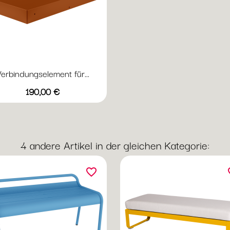
erbindungselement für...
Vorschau

Preis
+16
190,00 €
Abyssblau
Acapulcoblau
Anthrazit
Chili
Gewittergrau
4 andere Artikel in der gleichen Kategorie:
favorite_border
fav