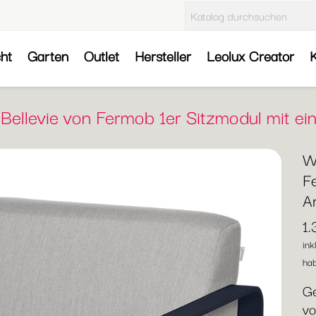
cht
Garten
Outlet
Hersteller
Leolux Creator
K
 Bellevie von Fermob 1er Sitzmodul mit ei
W
F
A
1
ink
hab
Ge
vo