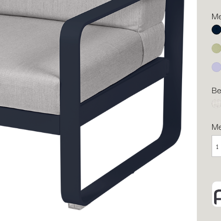
Me
Ab
Li
Ma
Be
gr
M