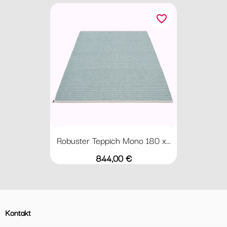
favorite_border
Robuster Teppich Mono 180 x...
Preis
844,00 €
Kontakt