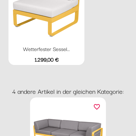
Wetterfester Sessel...
Preis
1.299,00 €
4 andere Artikel in der gleichen Kategorie:
favorite_border