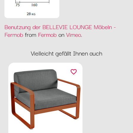
Benutzung der BELLEVIE LOUNGE Möbeln -
Fermob
from
Fermob
on
Vimeo
.
Vielleicht gefällt Ihnen auch
favorite_border