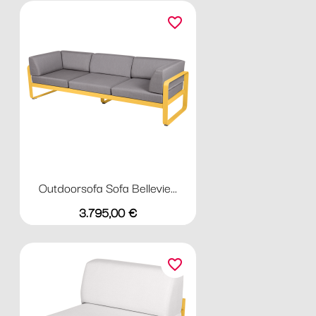
favorite_border
Outdoorsofa Sofa Bellevie...
Preis
3.795,00 €
favorite_border