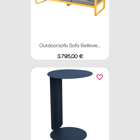
Outdoorsofa Sofa Bellevie...
Preis
3.795,00 €
favorite_border