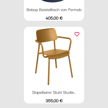
Bebop Beistelltisch von Fermob
Preis
405,00 €
favorite_border
Stapelbarer Stuhl Studie...
Preis
355,00 €