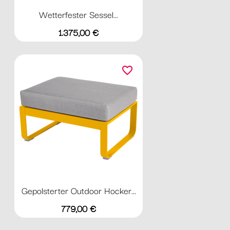
Wetterfester Sessel...
Preis
1.375,00 €
favorite_border
Gepolsterter Outdoor Hocker...
Preis
779,00 €