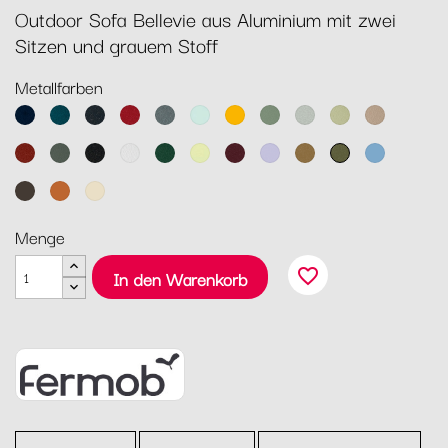
Outdoor Sofa Bellevie aus Aluminium mit zwei
Sitzen und grauem Stoff
Metallfarben
Abyssblau
Acapulcoblau
Anthrazit
Chili
Gewittergrau
Gletscherminze
Honig
Kaktus
Lehmgrau
Lindgrün
Muskat
Ocker
Rosmarin
Lakritz
Baumwollweiß
Zederngrün
Zitronensorbet
Schwarzkirsche
Marshmallo
Lebkuchen
Pesto
Maya
Blau
Tonka
Kandierte
Latte-
Orange
Beige
Menge
favorite_border
In den Warenkorb