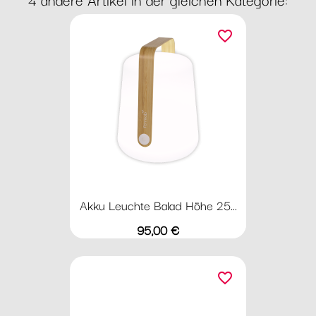
favorite_border
Akku Leuchte Balad Höhe 25...
Preis
95,00 €
favorite_border