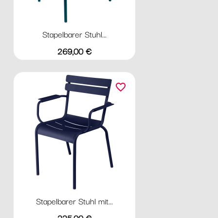
Stapelbarer Stuhl...
Preis
269,00 €
favorite_border
Stapelbarer Stuhl mit...
Preis
335,00 €