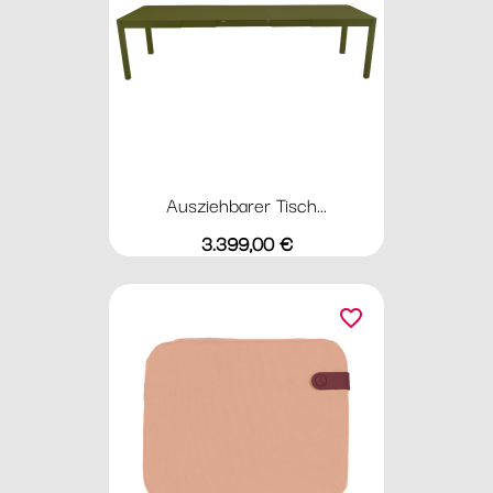
Ausziehbarer Tisch...
Preis
3.399,00 €
favorite_border