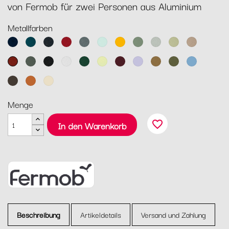
von Fermob für zwei Personen aus Aluminium
Metallfarben
Abyssblau
Acapulcoblau
Anthrazit
Chili
Gewittergrau
Gletscherminze
Honig
Kaktus
Lehmgrau
Lindgrün
Muskat
Ocker
Rosmarin
Lakritz
Baumwollweiß
Zederngrün
Zitronensorbet
Schwarzkirsche
Marshmallo
Lebkuchen
Pesto
Maya
Blau
Tonka
Kandierte
Latte-
Orange
Beige
Menge
favorite_border
In den Warenkorb
Beschreibung
Artikeldetails
Versand und Zahlung