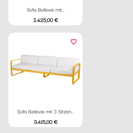
Sofa Bellevie mit...
Preis
2.425,00 €
favorite_border
Sofa Bellevie mit 3 Sitzen...
Preis
3.415,00 €