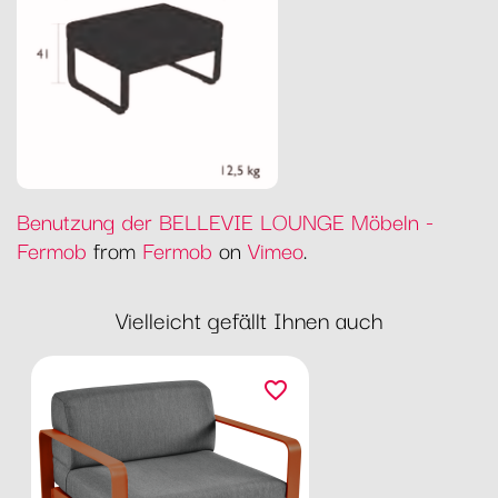
Benutzung der BELLEVIE LOUNGE Möbeln -
Fermob
from
Fermob
on
Vimeo
.
Vielleicht gefällt Ihnen auch
favorite_border