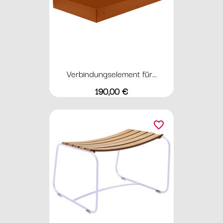
Verbindungselement für...
Preis
190,00 €
favorite_border