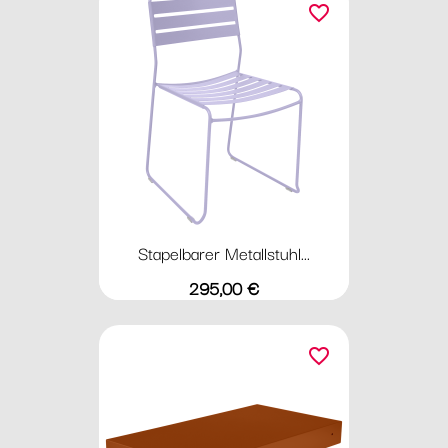
favorite_border
Stapelbarer Metallstuhl...
Preis
295,00 €
favorite_border