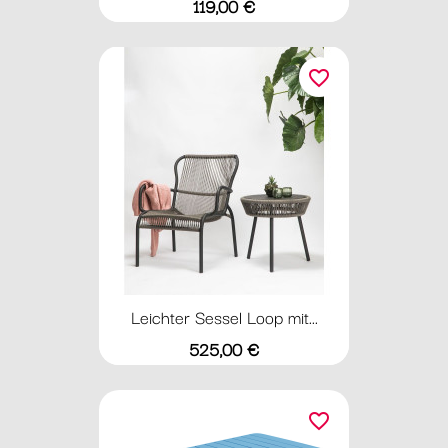
Preis
119,00 €
favorite_border
Leichter Sessel Loop mit...
Preis
525,00 €
favorite_border