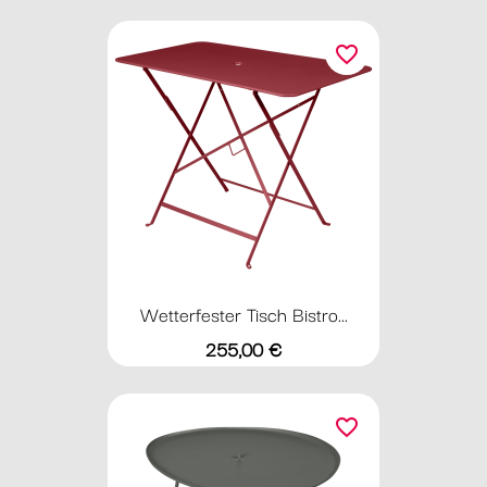
favorite_border
Wetterfester Tisch Bistro...
Preis
255,00 €
favorite_border