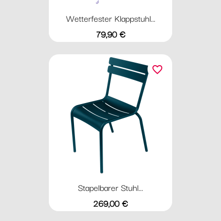
Wetterfester Klappstuhl...
Preis
79,90 €
favorite_border
Stapelbarer Stuhl...
Preis
269,00 €