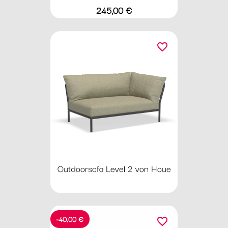
Preis
245,00 €
favorite_border
Outdoorsofa Level 2 von Houe
-40,00 €
favorite_border