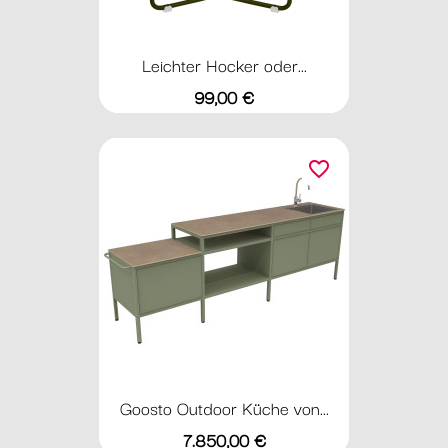
Leichter Hocker oder...
Preis
99,00 €
favorite_border
Goosto Outdoor Küche von...
Preis
7.850,00 €