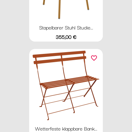
Stapelbarer Stuhl Studie...
Preis
355,00 €
favorite_border
Wetterfeste klappbare Bank...