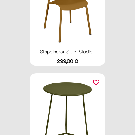
Stapelbarer Stuhl Studie...
Preis
299,00 €
favorite_border