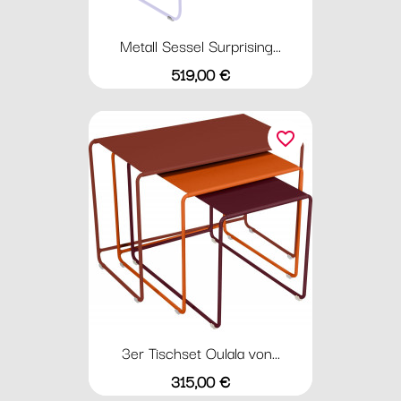
Metall Sessel Surprising...
Preis
519,00 €
favorite_border
3er Tischset Oulala von...
Preis
315,00 €