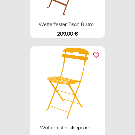
Wetterfester Tisch Bistro...
Preis
209,00 €
favorite_border
Wetterfester klappbarer...