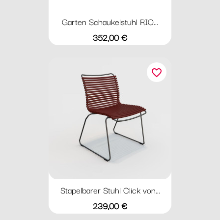
Garten Schaukelstuhl RIO...
Preis
352,00 €
favorite_border
Stapelbarer Stuhl Click von...
Preis
239,00 €