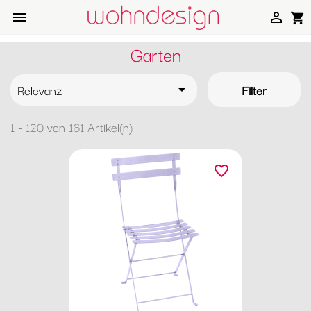


shopping_cart
Garten
Relevanz
Filter

1 - 120 von 161 Artikel(n)
favorite_border