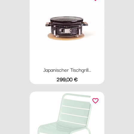
Japanischer Tischgrill...
Preis
299,00 €
favorite_border