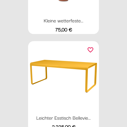
Kleine wetterfeste...
Preis
75,00 €
favorite_border
Leichter Esstisch Bellevie...
Preis
2.225,00 €