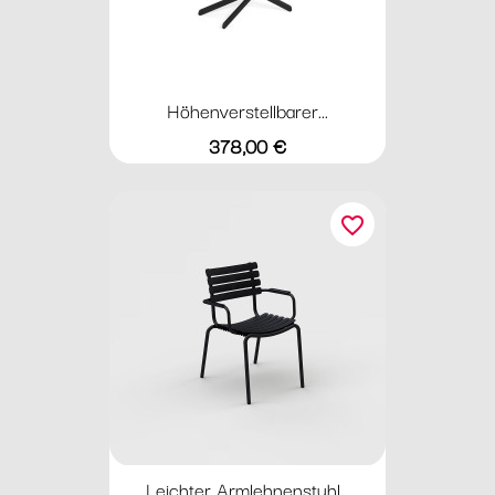
Höhenverstellbarer...
Preis
378,00 €
favorite_border
Leichter Armlehnenstuhl...