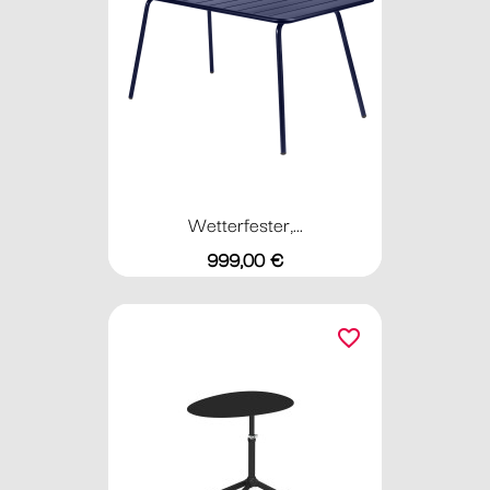
Wetterfester,...
Preis
999,00 €
favorite_border