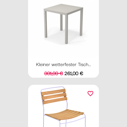
Kleiner wetterfester Tisch...
Verkaufspreis
Preis
301,00 €
261,00 €
favorite_border