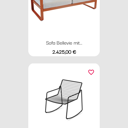
Sofa Bellevie mit...
Preis
2.425,00 €
favorite_border