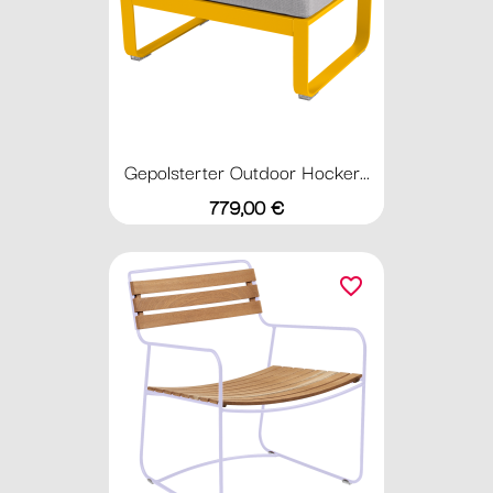
Gepolsterter Outdoor Hocker...
Preis
779,00 €
favorite_border