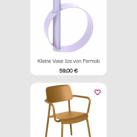
Kleine Vase Ios von Fermob
Preis
59,00 €
favorite_border