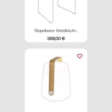
Stapelbarer Metallstuhl...
Preis
369,00 €
favorite_border