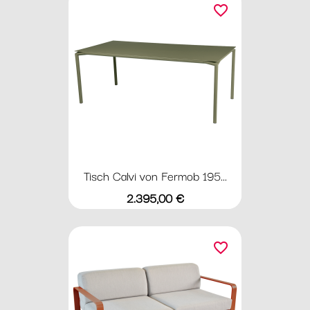
favorite_border
Tisch Calvi von Fermob 195...
Preis
2.395,00 €
favorite_border