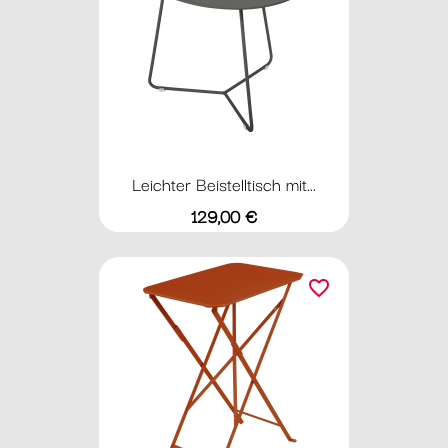
Leichter Beistelltisch mit...
Preis
129,00 €
favorite_border