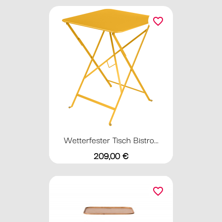
favorite_border
Wetterfester Tisch Bistro...
Preis
209,00 €
favorite_border