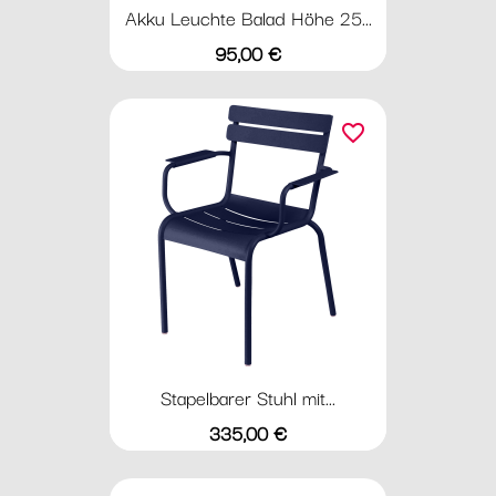
Akku Leuchte Balad Höhe 25...
Preis
95,00 €
favorite_border
Stapelbarer Stuhl mit...
Preis
335,00 €