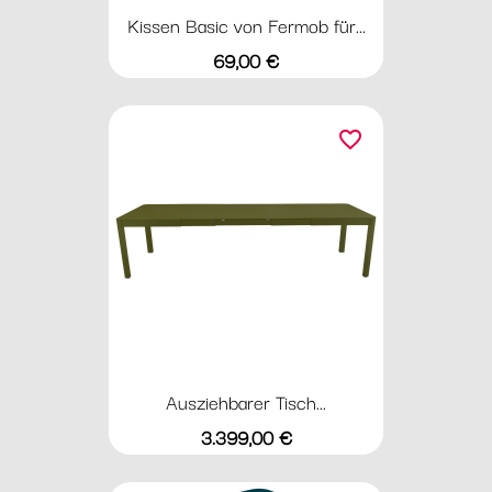
Kissen Basic von Fermob für...
Preis
69,00 €
favorite_border
Ausziehbarer Tisch...
Preis
3.399,00 €