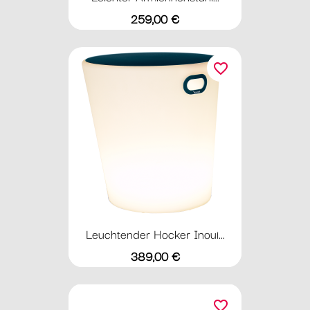
Preis
259,00 €
favorite_border
Leuchtender Hocker Inoui...
Preis
389,00 €
favorite_border