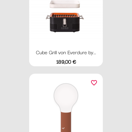
Cube Grill von Everdure by...
Preis
189,00 €
favorite_border