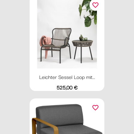
favorite_border
Leichter Sessel Loop mit...
Preis
525,00 €
favorite_border