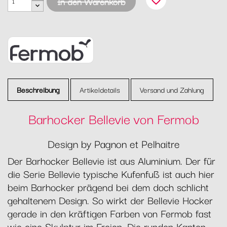
favorite_border
In den Warenkorb
Beschreibung
Artikeldetails
Versand und Zahlung
Barhocker Bellevie von Fermob
Design by Pagnon et Pelhaitre
Der Barhocker Bellevie ist aus Aluminium. Der für
die Serie Bellevie typische Kufenfuß ist auch hier
beim Barhocker prägend bei dem doch schlicht
gehaltenem Design. So wirkt der Bellevie Hocker
gerade in den kräftigen Farben von Fermob fast
wie eine Skulptur im Freien. Die runden Kanten