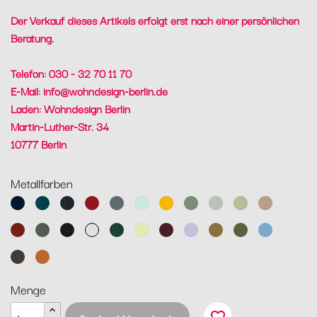
Der Verkauf dieses Artikels erfolgt erst nach einer persönlichen
Beratung.
Telefon: 030 - 32 70 11 70
E-Mail:
info@wohndesign-berlin.de
Laden: Wohndesign Berlin
Martin-Luther-Str. 34
10777 Berlin
Metallfarben
Abyssblau
Acapulcoblau
Anthrazit
Chili
Gewittergrau
Gletscherminze
Honig
Kaktus
Lehmgrau
Lindgrün
Muskat
Ocker
Rosmarin
Lakritz
Baumwollweiß
Zederngrün
Zitronensorbet
Schwarzkirsche
Marshmallo
Lebkuchen
Pesto
Maya
Blau
Tonka
Kandierte
Orange
Menge