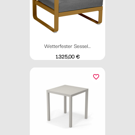
Wetterfester Sessel...
Preis
1.325,00 €
favorite_border