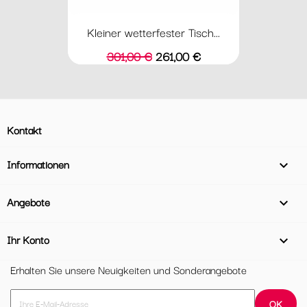
Kleiner wetterfester Tisch...
Verkaufspreis
Preis
301,00 €
261,00 €
Kontakt
Informationen

Angebote

Ihr Konto

Erhalten Sie unsere Neuigkeiten und Sonderangebote