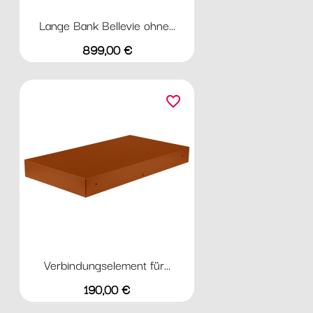
Lange Bank Bellevie ohne...
Preis
899,00 €
favorite_border
Verbindungselement für...
Preis
190,00 €