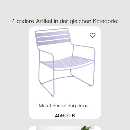
4 andere Artikel in der gleichen Kategorie:
favorite_border
Metall Sessel Surprising...
Preis
459,00 €