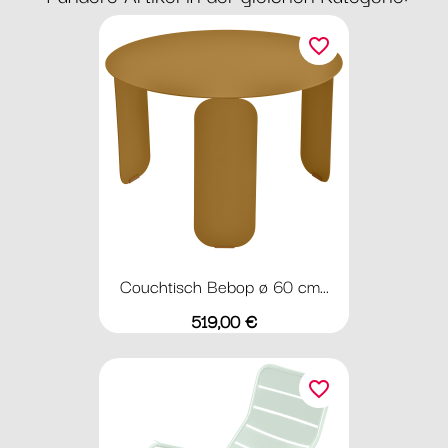
favorite_border
Couchtisch Bebop ø 60 cm...
Preis
519,00 €
favorite_border