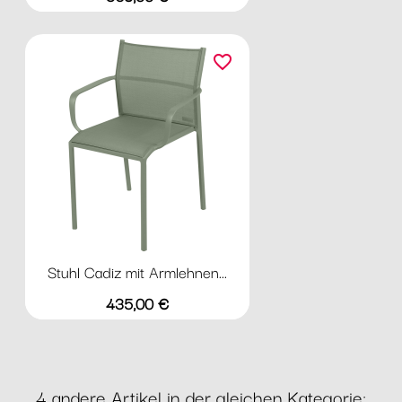
favorite_border
Stuhl Cadiz mit Armlehnen...
Preis
435,00 €
4 andere Artikel in der gleichen Kategorie: