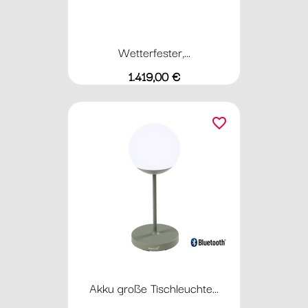
Wetterfester,...
Preis
1.419,00 €
favorite_border
Akku große Tischleuchte...