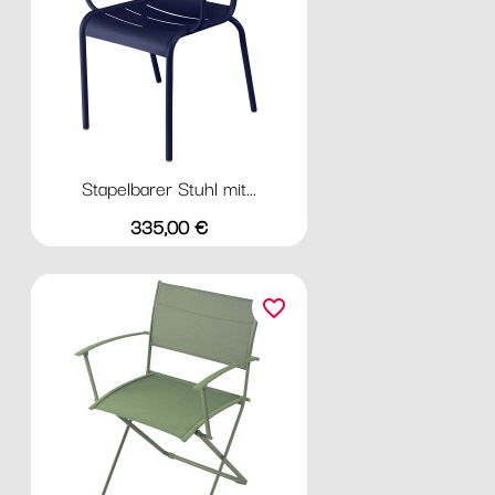
Stapelbarer Stuhl mit...
Preis
335,00 €
favorite_border