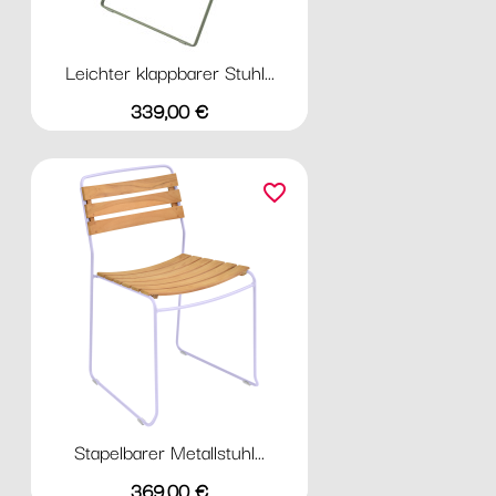
Leichter klappbarer Stuhl...
Preis
339,00 €
favorite_border
Stapelbarer Metallstuhl...
Preis
369,00 €