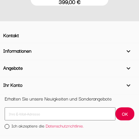
Preis
399,00 €
Kontakt
Informationen

Angebote

Ihr Konto

Erhalten Sie unsere Neuigkeiten und Sonderangebote
Ich akzeptiere die
Datenschutzrichtlinie.