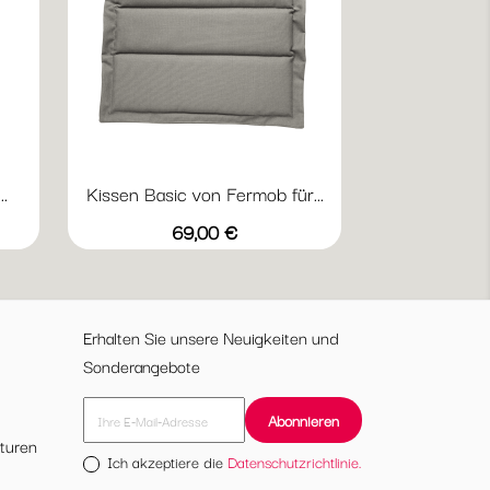
.
Kissen Basic von Fermob für...
Vorschau

19
ttergrau
Mandelgrün
Nachtgrau
Beige
Preis
69,00 €
Erhalten Sie unsere Neuigkeiten und
Sonderangebote
turen
Ich akzeptiere die
Datenschutzrichtlinie.