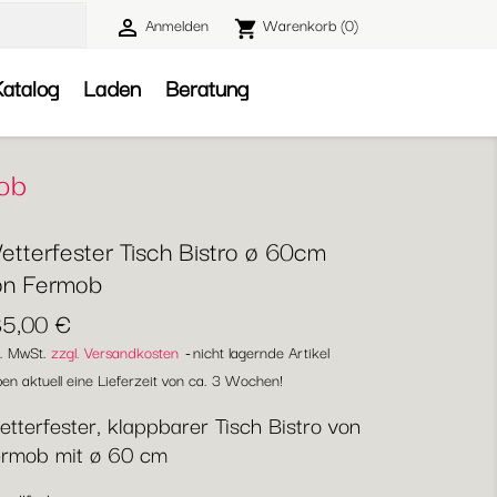
Anmelden
Warenkorb
(0)

shopping_cart

atalog
Laden
Beratung
mob
etterfester Tisch Bistro ø 60cm
on Fermob
85,00 €
l. MwSt.
zzgl. Versandkosten
nicht lagernde Artikel
en aktuell eine Lieferzeit von ca. 3 Wochen!
tterfester, klappbarer Tisch Bistro von
rmob mit ø 60 cm