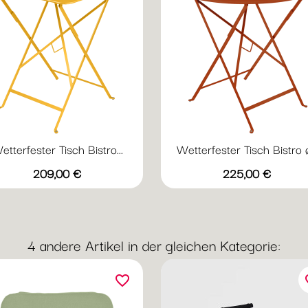
etterfester Tisch Bistro...
Wetterfester Tisch Bistro ø.
Vorschau
Vorschau


Preis
Preis
+17
+
209,00 €
225,00 €
Abyssblau
Acapulcoblau
Anthrazit
Chili
Gewittergrau
Abyssblau
Acapulcoblau
Anthrazit
Chili
Gewi
4 andere Artikel in der gleichen Kategorie:
favorite_border
fav