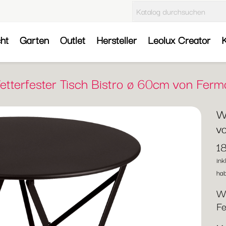
cht
Garten
Outlet
Hersteller
Leolux Creator
K
tterfester Tisch Bistro ø 60cm von Fer
W
v
1
ink
hab
We
Fe