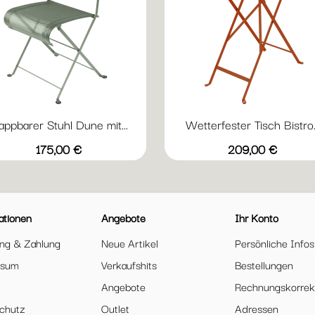
appbarer Stuhl Dune mit...
Wetterfester Tisch Bistro..
Vorschau
Vorschau


+4
+
Acapulcoblau
Anthrazit
Chili
Gewittergrau
Kaktus
Abyssblau
Acapulcoblau
Anthrazit
Chili
Gewi
Preis
Preis
175,00 €
209,00 €
ationen
Angebote
Ihr Konto
ung & Zahlung
Neue Artikel
Persönliche Infos
ssum
Verkaufshits
Bestellungen
Angebote
Rechnungskorrek
chutz
Outlet
Adressen