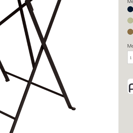
Me
Ab
Li
Le
M