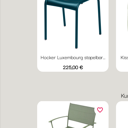
Hocker Luxembourg stapelbar...
Kis
Vorschau

+20
Abyssblau
Acapulcoblau
Anthrazit
Chili
Gewittergrau
Preis
225,00 €
Ku
favorite_border