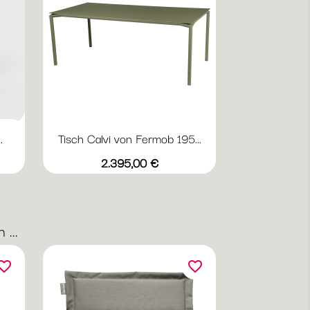
.
Tisch Calvi von Fermob 195...
Vorschau

+20
Abyssblau
Acapulcoblau
Anthrazit
Chili
Gewittergrau
Preis
2.395,00 €
...
orite_border
favorite_border