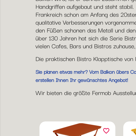
Handgriffen aufgebaut und steht stabil.
Frankreich schon am Anfang des 20ste
qualitative Verbesserungen vorgenommen
den Füßen schonen das Metall und den 
über 130 Jahren hat sich die Serie Bist
vielen Cafes, Bars und Bistros zuhause
Die praktischen Bistro Klapptische vo
Sie planen etwas mehr? Vom Balkon übers Café
erstellen Ihnen Ihr gewünschtes Angebot!
Wir bieten die größte Fermob Ausstellun
favorite_border