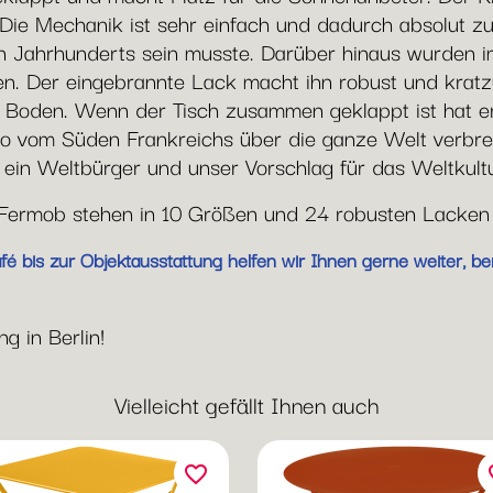
 Die Mechanik ist sehr einfach und dadurch absolut zuv
n Jahrhunderts sein musste. Darüber hinaus wurden i
. Der eingebrannte Lack macht ihn robust und kratzun
Boden. Wenn der Tisch zusammen geklappt ist hat er 
ro vom Süden Frankreichs über die ganze Welt verbreit
, ein Weltbürger und unser Vorschlag für das Weltkult
n Fermob stehen in 10 Größen und 24 robusten Lacken
 bis zur Objektausstattung helfen wir Ihnen gerne weiter, ber
g in Berlin!
Vielleicht gefällt Ihnen auch
favorite_border
fav