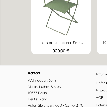
Leichter klappbarer Stuhl...
Kl
Vorschau

+5
Acapulcoblau
Anthrazit
Chili
Gewittergrau
Kaktus
Preis
339,00 €
Kontakt
Inform
Wohndesign Berlin
Liefer
Martin-Luther-Str. 34
Impre
10777 Berlin
AGB
Deutschland
Datens
Rufen Sie uns an: 030 - 32 70 11 70