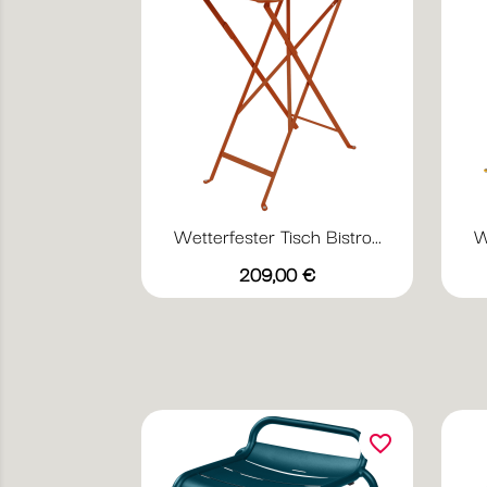
Wetterfester Tisch Bistro...
W
Vorschau

Preis
+19
209,00 €
Abyssblau
Acapulcoblau
Anthrazit
Chili
Gewittergrau
favorite_border