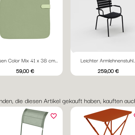
sen Color Mix 41 x 38 cm...
Leichter Armlehnenstuhl..
Vorschau
Vorschau


+1
Weinrot
Nachtblau
Creme
Minze
Aprikose
20
olive
Preis
Preis
59,00 €
259,00 €
black
green
Reclips
nden, die diesen Artikel gekauft haben, kauften auch 
favorite_border
fav