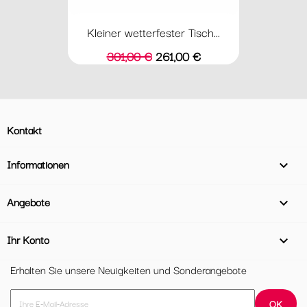
Kleiner wetterfester Tisch...
Verkaufspreis
Preis
301,00 €
261,00 €
Kontakt
Informationen

Angebote

Ihr Konto

Erhalten Sie unsere Neuigkeiten und Sonderangebote