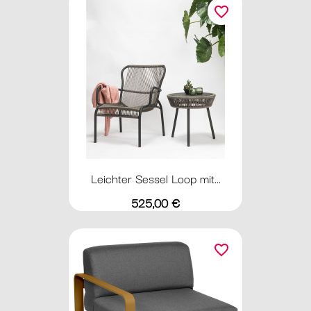
favorite_border
Leichter Sessel Loop mit...
Preis
525,00 €
favorite_border