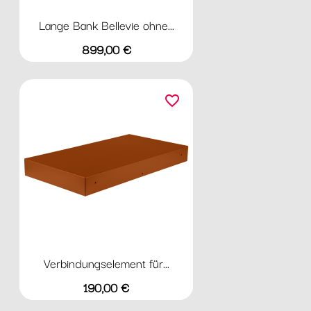
Lange Bank Bellevie ohne...
Preis
899,00 €
favorite_border
Verbindungselement für...
Preis
190,00 €