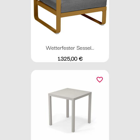
Wetterfester Sessel...
Preis
1.325,00 €
favorite_border