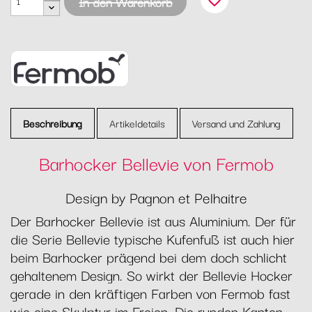
favorite_border
In den Warenkorb
Beschreibung
Artikeldetails
Versand und Zahlung
Barhocker Bellevie von Fermob
Design by Pagnon et Pelhaitre
Der Barhocker Bellevie ist aus Aluminium. Der für
die Serie Bellevie typische Kufenfuß ist auch hier
beim Barhocker prägend bei dem doch schlicht
gehaltenem Design. So wirkt der Bellevie Hocker
gerade in den kräftigen Farben von Fermob fast
wie eine Skulptur im Freien. Die runden Kanten