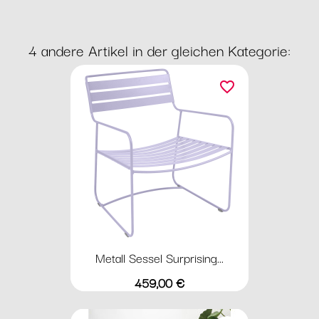
4 andere Artikel in der gleichen Kategorie:
favorite_border
Metall Sessel Surprising...
Preis
459,00 €