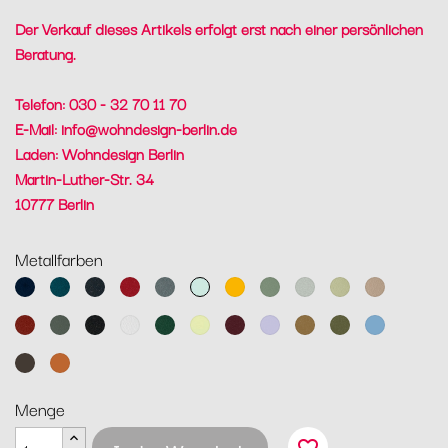
Der Verkauf dieses Artikels erfolgt erst nach einer persönlichen
Beratung.
Telefon: 030 - 32 70 11 70
E-Mail:
info@wohndesign-berlin.de
Laden: Wohndesign Berlin
Martin-Luther-Str. 34
10777 Berlin
Metallfarben
Abyssblau
Acapulcoblau
Anthrazit
Chili
Gewittergrau
Gletscherminze
Honig
Kaktus
Lehmgrau
Lindgrün
Muskat
Ocker
Rosmarin
Lakritz
Baumwollweiß
Zederngrün
Zitronensorbet
Schwarzkirsche
Marshmallo
Lebkuchen
Pesto
Maya
Blau
Tonka
Kandierte
Orange
Menge