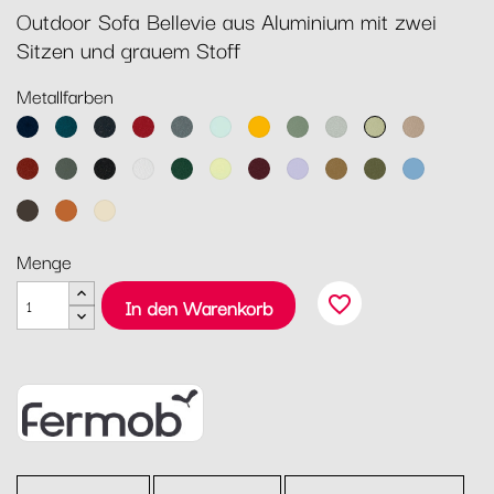
Outdoor Sofa Bellevie aus Aluminium mit zwei
Sitzen und grauem Stoff
Metallfarben
Abyssblau
Acapulcoblau
Anthrazit
Chili
Gewittergrau
Gletscherminze
Honig
Kaktus
Lehmgrau
Lindgrün
Muskat
Ocker
Rosmarin
Lakritz
Baumwollweiß
Zederngrün
Zitronensorbet
Schwarzkirsche
Marshmallo
Lebkuchen
Pesto
Maya
Blau
Tonka
Kandierte
Latte-
Orange
Beige
Menge
favorite_border
In den Warenkorb