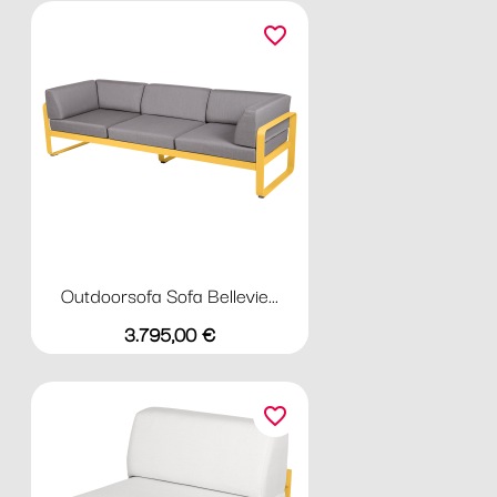
favorite_border
Outdoorsofa Sofa Bellevie...
Preis
3.795,00 €
favorite_border