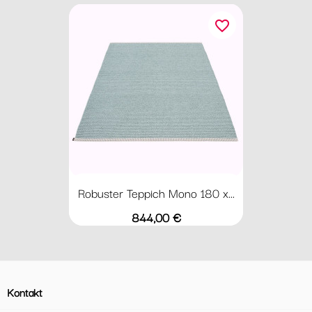
favorite_border
Robuster Teppich Mono 180 x...
Preis
844,00 €
Kontakt