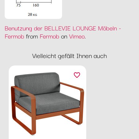
Benutzung der BELLEVIE LOUNGE Möbeln -
Fermob
from
Fermob
on
Vimeo
.
Vielleicht gefällt Ihnen auch
favorite_border