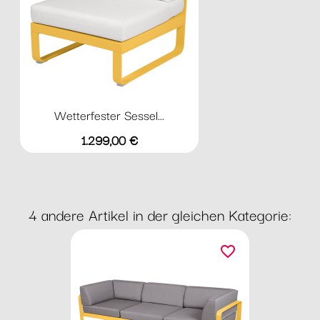
Wetterfester Sessel...
Preis
1.299,00 €
4 andere Artikel in der gleichen Kategorie:
favorite_border