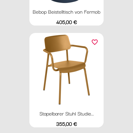
Bebop Beistelltisch von Fermob
Preis
405,00 €
favorite_border
Stapelbarer Stuhl Studie...
Preis
355,00 €