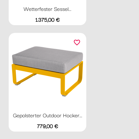
Wetterfester Sessel...
Preis
1.375,00 €
favorite_border
Gepolsterter Outdoor Hocker...
Preis
779,00 €