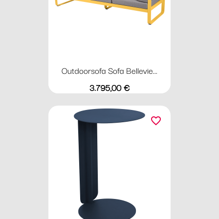
Outdoorsofa Sofa Bellevie...
Preis
3.795,00 €
favorite_border