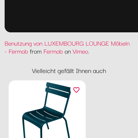
Benutzung von LUXEMBOURG LOUNGE Möbeln
- Fermob
from
Fermob
on
Vimeo
.
Vielleicht gefällt Ihnen auch
favorite_border