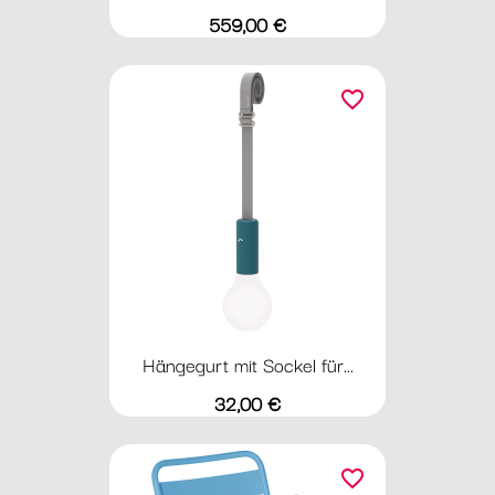
Preis
559,00 €
favorite_border
Hängegurt mit Sockel für...
Preis
32,00 €
favorite_border