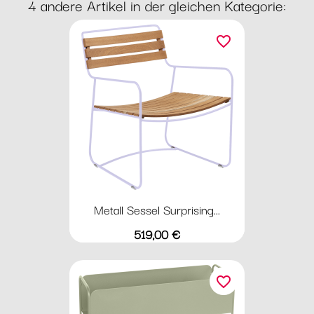
4 andere Artikel in der gleichen Kategorie:
favorite_border
Metall Sessel Surprising...
Preis
519,00 €
favorite_border