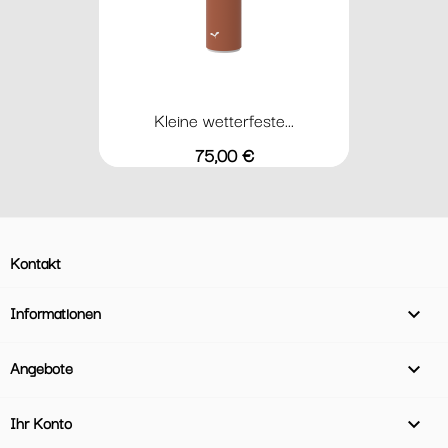
Kleine wetterfeste...
Preis
75,00 €
Kontakt
Informationen

Angebote

Ihr Konto
