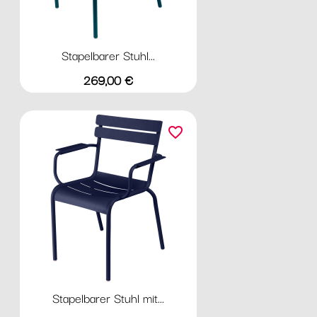
Stapelbarer Stuhl...
Preis
269,00 €
favorite_border
Stapelbarer Stuhl mit...