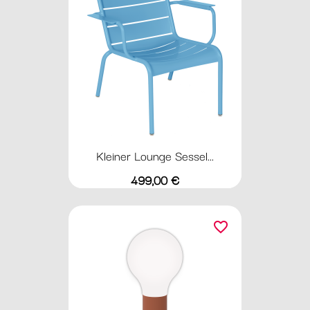
Kleiner Lounge Sessel...
Preis
499,00 €
favorite_border