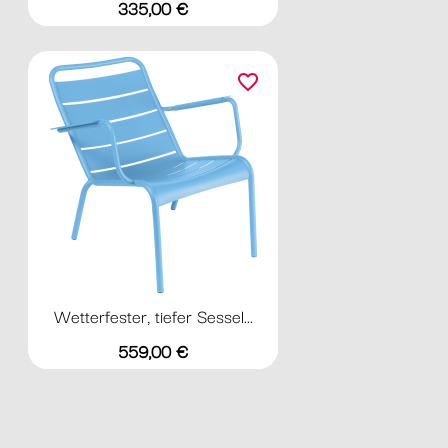
Preis
335,00 €
favorite_border
Wetterfester, tiefer Sessel...
Preis
559,00 €