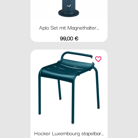
Aplo Set mit Magnethalter...
Preis
99,00 €
favorite_border
Hocker Luxembourg stapelbar...