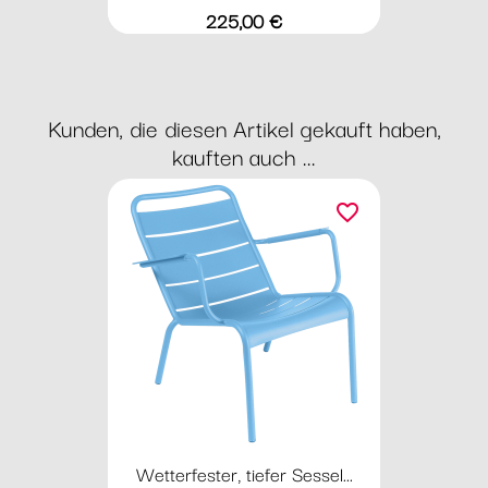
Preis
225,00 €
Kunden, die diesen Artikel gekauft haben,
kauften auch ...
favorite_border
Wetterfester, tiefer Sessel...