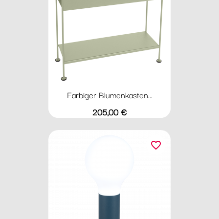
Farbiger Blumenkasten...
Preis
205,00 €
favorite_border