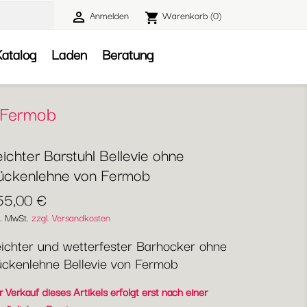
Anmelden
Warenkorb
(0)

shopping_cart

atalog
Laden
Beratung
n Fermob
ichter Barstuhl Bellevie ohne
ückenlehne von Fermob
55,00 €
l. MwSt.
zzgl. Versandkosten
ichter und wetterfester Barhocker ohne
ckenlehne Bellevie von Fermob
 Verkauf dieses Artikels erfolgt erst nach einer