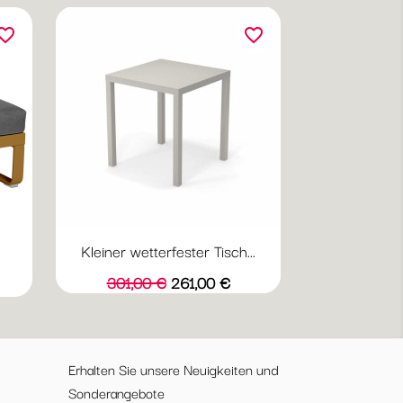
orite_border
favorite_border
Kleiner wetterfester Tisch...
23
u
azit
Verkaufspreis
Preis
301,00 €
261,00 €
Erhalten Sie unsere Neuigkeiten und
Sonderangebote