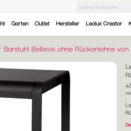
cht
Garten
Outlet
Hersteller
Leolux Creator
K
r Barstuhl Bellevie ohne Rückenlehne vo
Le
R
4
ink
Le
Rü
Der