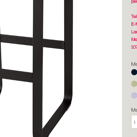
pe
Te
E-
La
Ma
10
Me
Ab
Li
Ma
M