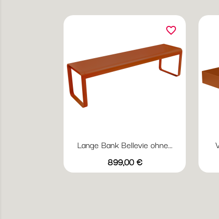
favorite_border
Lange Bank Bellevie ohne...
V
Vorschau

Preis
+20
899,00 €
Abyssblau
Acapulcoblau
Anthrazit
Chili
Gewittergrau