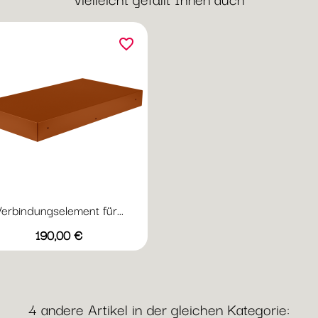
favorite_border
erbindungselement für...
Vorschau

Preis
+16
190,00 €
Abyssblau
Acapulcoblau
Anthrazit
Chili
Gewittergrau
4 andere Artikel in der gleichen Kategorie: