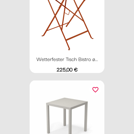
Wetterfester Tisch Bistro ø...
Preis
225,00 €
favorite_border