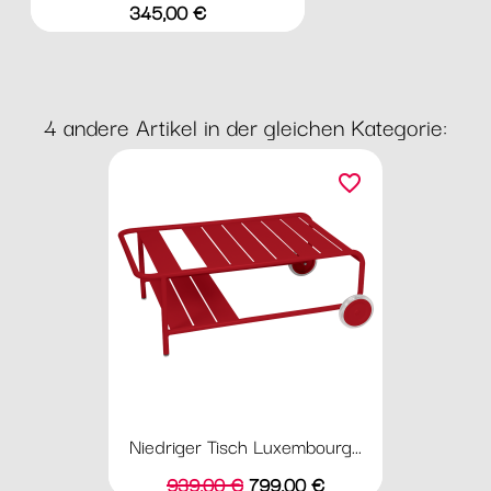
Preis
345,00 €
4 andere Artikel in der gleichen Kategorie:
favorite_border
Niedriger Tisch Luxembourg...
Verkaufspreis
Preis
939,00 €
799,00 €