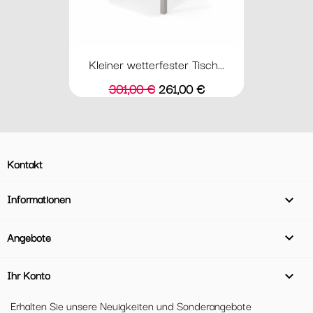
Kleiner wetterfester Tisch...
Verkaufspreis
Preis
301,00 €
261,00 €
Kontakt
Informationen

Angebote

Ihr Konto

Erhalten Sie unsere Neuigkeiten und Sonderangebote