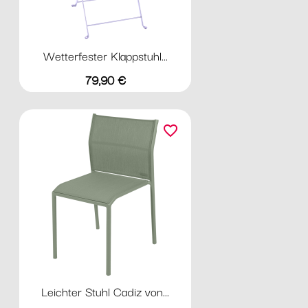
Wetterfester Klappstuhl...
Preis
79,90 €
favorite_border
Leichter Stuhl Cadiz von...