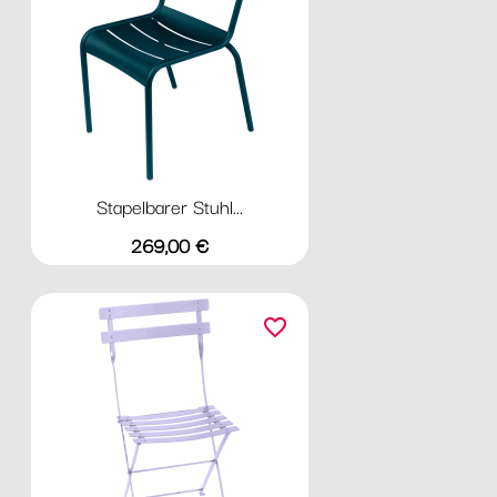
Stapelbarer Stuhl...
Preis
269,00 €
favorite_border