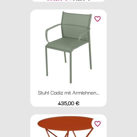
favorite_border
Stuhl Cadiz mit Armlehnen...
Preis
435,00 €
favorite_border