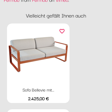
Vielleicht gefällt Ihnen auch
favorite_border
Sofa Bellevie mit...
Preis
2.425,00 €