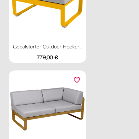
Gepolsterter Outdoor Hocker...
Preis
779,00 €
favorite_border