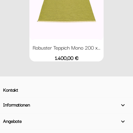
Robuster Teppich Mono 200 x...
Preis
1.400,00 €
Kontakt
Informationen

Angebote
