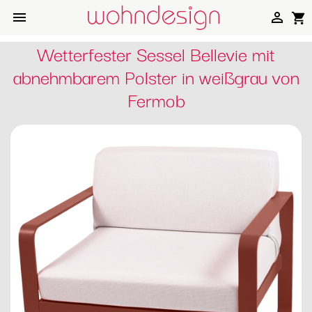


shopping_cart
Wetterfester Sessel Bellevie mit
abnehmbarem Polster in weißgrau von
Fermob