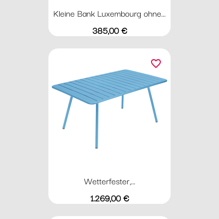
Kleine Bank Luxembourg ohne...
Preis
385,00 €
favorite_border
Wetterfester,...
Preis
1.269,00 €