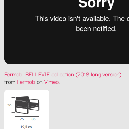
Fermob: BELLEVIE collection (2018 long version)
from
Fermob
on
Vimeo
.