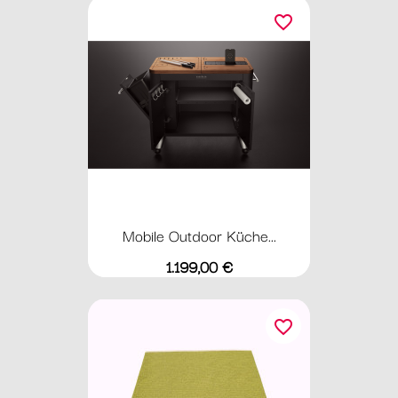
favorite_border
Mobile Outdoor Küche...
Preis
1.199,00 €
favorite_border