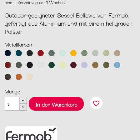
eine Lieferzeit von ca. 3 Wochen!
Outdoor-geeigneter Sessel Bellevie von Fermob,
gefertigt aus Aluminium und mit einem hellgrauen
Polster
Metallfarben
Abyssblau
Acapulcoblau
Anthrazit
Chili
Gewittergrau
Gletscherminze
Honig
Kaktus
Lehmgrau
Lindgrün
Muskat
Ocker
Rosmarin
Lakritz
Baumwollweiß
Zederngrün
Zitronensorbet
Schwarzkirsche
Marshmallo
Lebkuchen
Pesto
Maya
Blau
Tonka
Kandierte
Latte-
Orange
Beige
Menge
favorite_border
In den Warenkorb