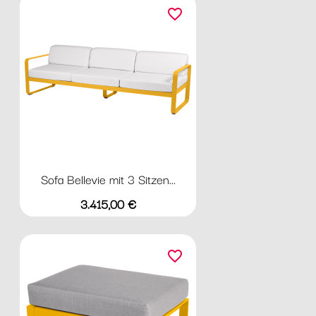
favorite_border
Sofa Bellevie mit 3 Sitzen...
Preis
3.415,00 €
favorite_border