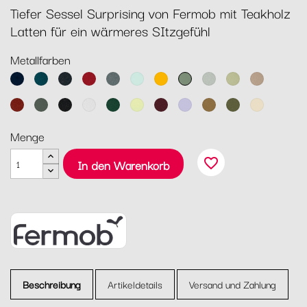
Tiefer Sessel Surprising von Fermob mit Teakholz
Latten für ein wärmeres SItzgefühl
Metallfarben
Abyssblau
Acapulcoblau
Anthrazit
Chili
Gewittergrau
Gletscherminze
Honig
Kaktus
Lehmgrau
Lindgrün
Muskat
Ocker
Rosmarin
Lakritz
Baumwollweiß
Zederngrün
Zitronensorbet
Schwarzkirsche
Marshmallo
Lebkuchen
Pesto
Latte-
Beige
Menge
favorite_border
In den Warenkorb
Beschreibung
Artikeldetails
Versand und Zahlung