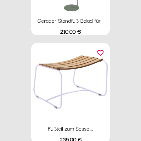
Gerader Standfuß Balad für...
Preis
210,00 €
favorite_border
Fußteil zum Sessel...
Preis
235,00 €