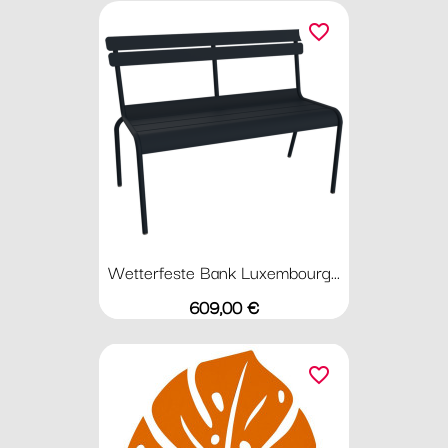
favorite_border
Wetterfeste Bank Luxembourg...
Preis
609,00 €
favorite_border