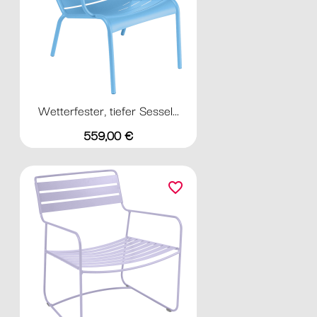
Wetterfester, tiefer Sessel...
Preis
559,00 €
favorite_border