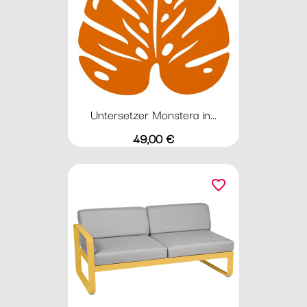
Untersetzer Monstera in...
Preis
49,00 €
favorite_border