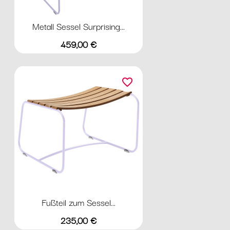
Metall Sessel Surprising...
Preis
459,00 €
favorite_border
Fußteil zum Sessel...
Preis
235,00 €