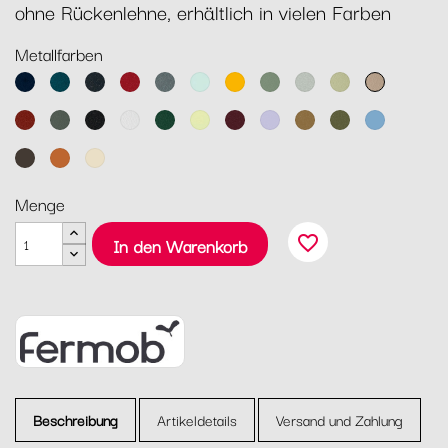
ohne Rückenlehne, erhältlich in vielen Farben
Metallfarben
Abyssblau
Acapulcoblau
Anthrazit
Chili
Gewittergrau
Gletscherminze
Honig
Kaktus
Lehmgrau
Lindgrün
Muskat
Ocker
Rosmarin
Lakritz
Baumwollweiß
Zederngrün
Zitronensorbet
Schwarzkirsche
Marshmallo
Lebkuchen
Pesto
Maya
Blau
Tonka
Kandierte
Latte-
Orange
Beige
Menge
favorite_border
In den Warenkorb
Beschreibung
Artikeldetails
Versand und Zahlung