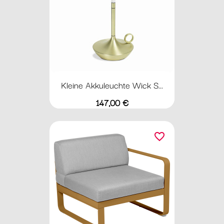
Kleine Akkuleuchte Wick S...
Preis
147,00 €
favorite_border