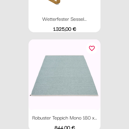
Wetterfester Sessel...
Preis
1.325,00 €
favorite_border
Robuster Teppich Mono 180 x...
Preis
844,00 €