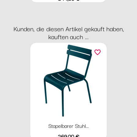
Kunden, die diesen Artikel gekauft haben,
kauften auch ...
favorite_border
Stapelbarer Stuhl...
Preis
269,00 €