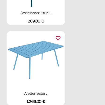
Stapelbarer Stuhl...
Preis
269,00 €
favorite_border
Wetterfester,...
Preis
1.269,00 €