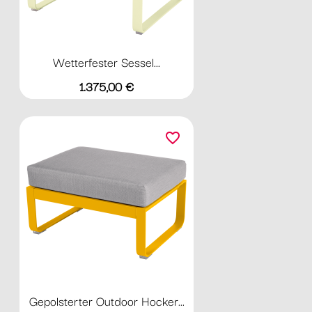
Wetterfester Sessel...
Preis
1.375,00 €
favorite_border
Gepolsterter Outdoor Hocker...