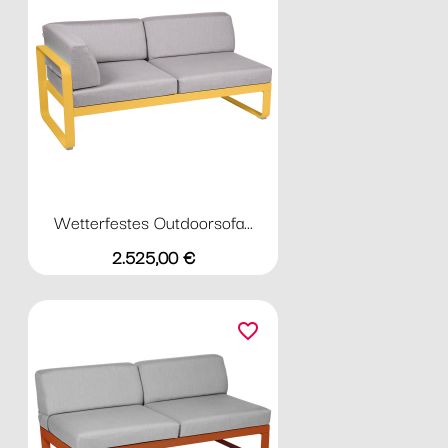
Wetterfestes Outdoorsofa...
Preis
2.525,00 €
favorite_border