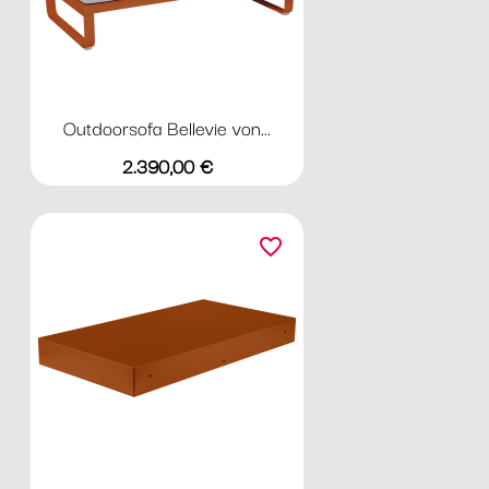
Outdoorsofa Bellevie von...
Preis
2.390,00 €
favorite_border