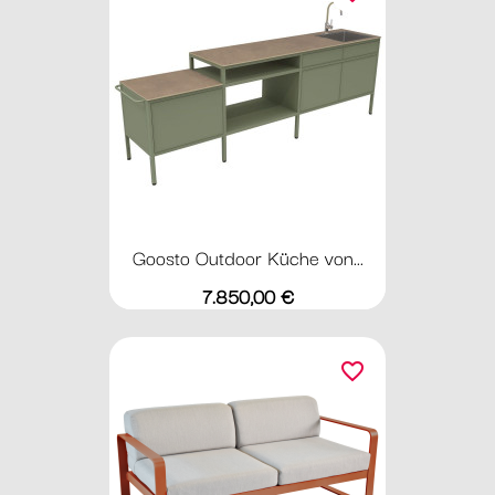
Goosto Outdoor Küche von...
Preis
7.850,00 €
favorite_border