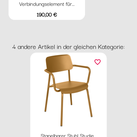
Verbindungselement für...
Preis
190,00 €
4 andere Artikel in der gleichen Kategorie:
favorite_border
Stapelbarer Stuhl Studie...