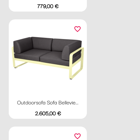
Preis
779,00 €
favorite_border
Outdoorsofa Sofa Bellevie...
Preis
2.605,00 €
favorite_border