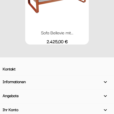
Sofa Bellevie mit...
Preis
2.425,00 €
Kontakt
Informationen

Angebote

Ihr Konto
