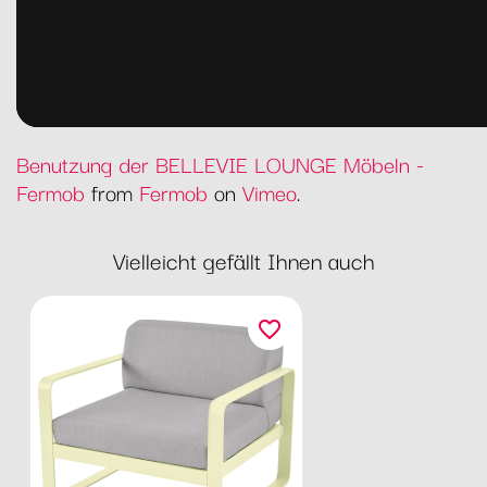
Benutzung der BELLEVIE LOUNGE Möbeln -
Fermob
from
Fermob
on
Vimeo
.
Vielleicht gefällt Ihnen auch
favorite_border