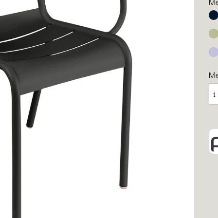
Me
Ab
Li
Ma
M