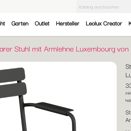
cht
Garten
Outlet
Hersteller
Leolux Creator
K
barer Stuhl mit Armlehne Luxembourg von
S
L
3
ink
hab
St
Ar