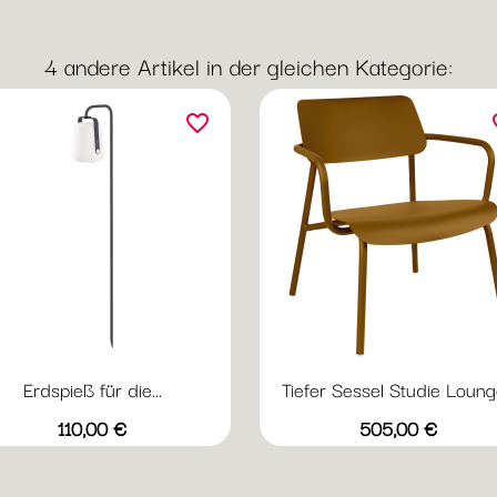
/
Haze
Vanilla
Lim
Blush
4 andere Artikel in der gleichen Kategorie:
favorite_border
fav
Erdspieß für die...
Tiefer Sessel Studie Lounge
Vorschau
Vorschau


+2
+
Acapulcoblau
Anthrazit
Honig
Kaktus
Lehmgrau
Abyssblau
Acapulcoblau
Anthrazit
Chili
Gewi
Preis
Preis
110,00 €
505,00 €