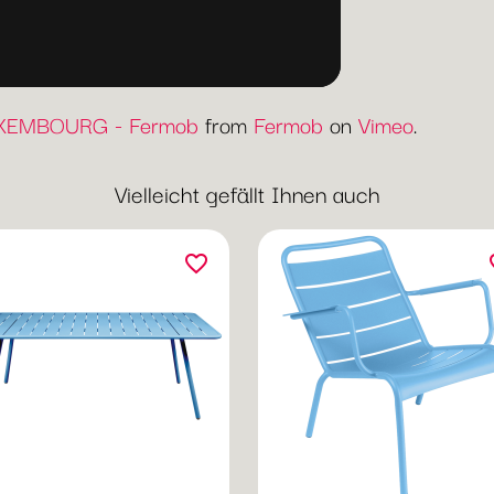
LUXEMBOURG - Fermob
from
Fermob
on
Vimeo
.
Vielleicht gefällt Ihnen auch
favorite_border
fav