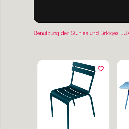
Benutzung der Stuhles und Bridges 
favorite_border