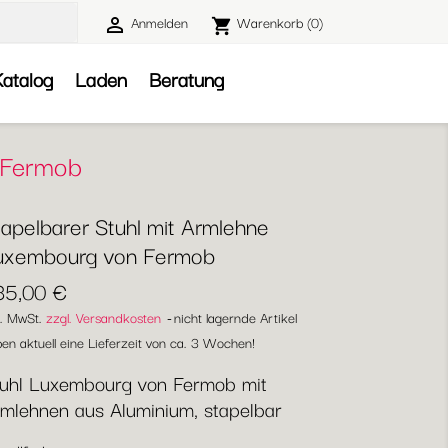
Anmelden
Warenkorb
(0)

shopping_cart

atalog
Laden
Beratung
 Fermob
tapelbarer Stuhl mit Armlehne
uxembourg von Fermob
35,00 €
l. MwSt.
zzgl. Versandkosten
nicht lagernde Artikel
en aktuell eine Lieferzeit von ca. 3 Wochen!
uhl Luxembourg von Fermob mit
mlehnen aus Aluminium, stapelbar