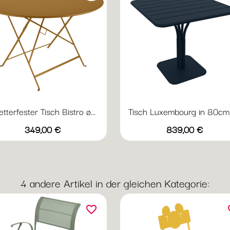
tterfester Tisch Bistro ø...
Tisch Luxembourg in 80cm x
Vorschau
Vorschau


Preis
Preis
+20
+
349,00 €
839,00 €
Abyssblau
Acapulcoblau
Anthrazit
Chili
Gewittergrau
Abyssblau
Acapulcoblau
Anthrazit
Chili
Gewi
4 andere Artikel in der gleichen Kategorie:
favorite_border
fav