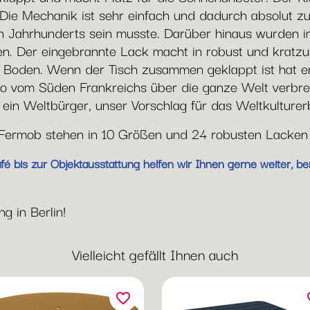
 Die Mechanik ist sehr einfach und dadurch absolut zuv
n Jahrhunderts sein musste. Darüber hinaus wurden i
. Der eingebrannte Lack macht in robust und kratzune
Boden. Wenn der Tisch zusammen geklappt ist hat er 
ro vom Süden Frankreichs über die ganze Welt verbreit
, ein Weltbürger, unser Vorschlag für das Weltkulture
n Fermob stehen in 10 Größen und 24 robusten Lacken
 bis zur Objektausstattung helfen wir Ihnen gerne weiter, ber
g in Berlin!
Vielleicht gefällt Ihnen auch
favorite_border
fav