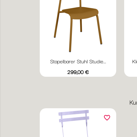
Stapelbarer Stuhl Studie...
Kl
Vorschau

+20
Abyssblau
Acapulcoblau
Anthrazit
Chili
Gewittergrau
Preis
299,00 €
Ku
favorite_border