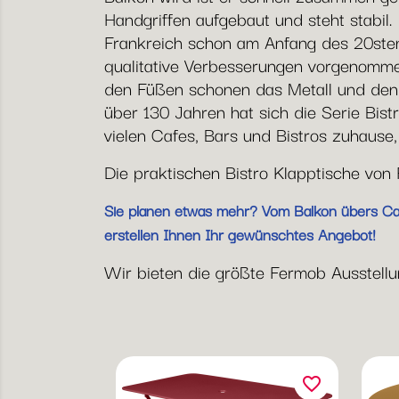
Handgriffen aufgebaut und steht stabil.
Frankreich schon am Anfang des 20ste
qualitative Verbesserungen vorgenommen
den Füßen schonen das Metall und den 
über 130 Jahren hat sich die Serie Bist
vielen Cafes, Bars und Bistros zuhause
Die praktischen Bistro Klapptische vo
Sie planen etwas mehr? Vom Balkon übers Café
erstellen Ihnen Ihr gewünschtes Angebot!
Wir bieten die größte Fermob Ausstellun
favorite_border