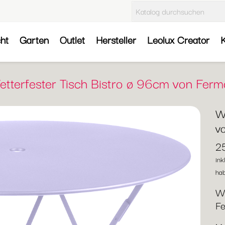
cht
Garten
Outlet
Hersteller
Leolux Creator
K
tterfester Tisch Bistro ø 96cm von Fer
W
v
2
ink
hab
We
F