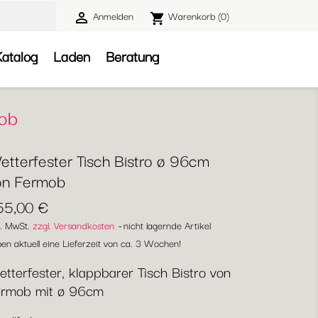
Anmelden
Warenkorb
(0)

shopping_cart

atalog
Laden
Beratung
mob
etterfester Tisch Bistro ø 96cm
on Fermob
55,00 €
l. MwSt.
zzgl. Versandkosten
nicht lagernde Artikel
en aktuell eine Lieferzeit von ca. 3 Wochen!
tterfester, klappbarer Tisch Bistro von
ermob mit ø 96cm