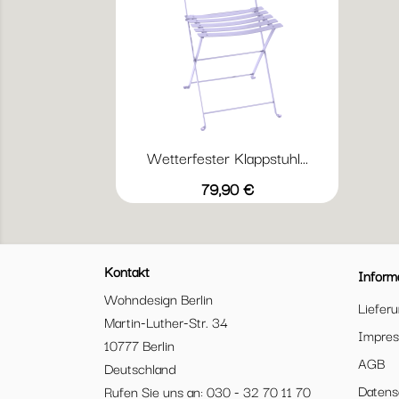
Wetterfester Klappstuhl...
Vorschau

+20
Abyssblau
Acapulcoblau
Anthrazit
Chili
Gewittergrau
Preis
79,90 €
Kontakt
Inform
Wohndesign Berlin
Liefer
Martin-Luther-Str. 34
Impre
10777 Berlin
AGB
Deutschland
Datens
Rufen Sie uns an: 030 - 32 70 11 70