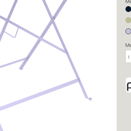
Me
Ab
Li
Ma
M