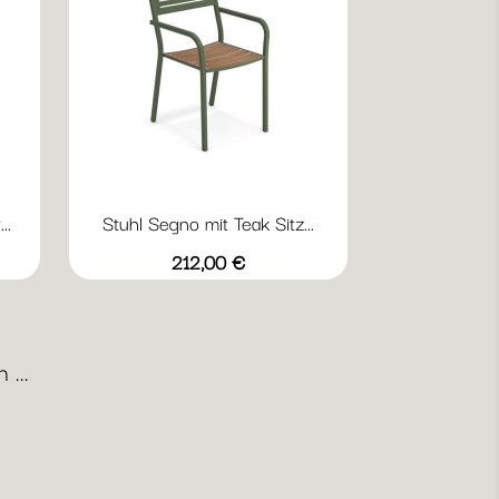
..
Stuhl Segno mit Teak Sitz...
Vorschau

17
22
23
24
41
Preis
212,00 €
Military
Antikeisen
Weiß
Schwarz
Indisch
Braun
...