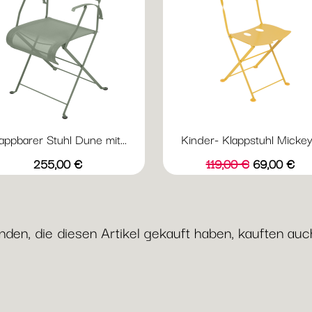
appbarer Stuhl Dune mit...
Kinder- Klappstuhl Mickey.
Vorschau
Vorschau


+4
Acapulcoblau
Anthrazit
Chili
Gewittergrau
Kaktus
Honig
Preis
Verkaufspreis
Preis
255,00 €
119,00 €
69,00 €
nden, die diesen Artikel gekauft haben, kauften auch 