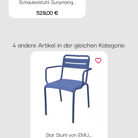
Schaukelstuhl Surprising...
Preis
529,00 €
4 andere Artikel in der gleichen Kategorie:
favorite_border
Star Stuhl von EMU,...