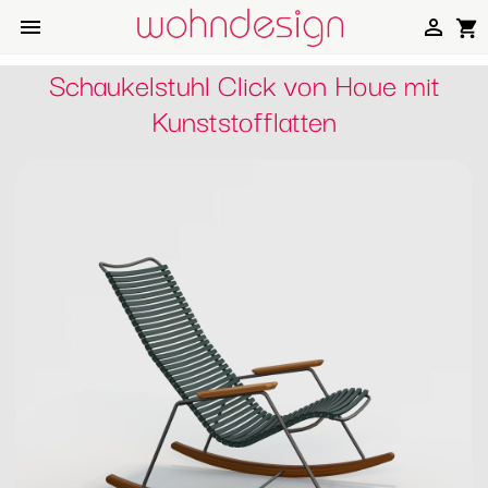


shopping_cart
Schaukelstuhl Click von Houe mit
Kunststofflatten