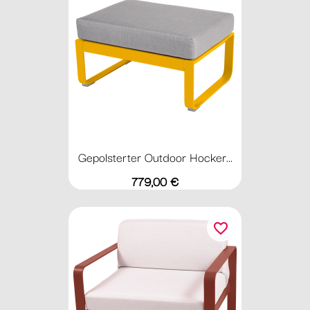
Gepolsterter Outdoor Hocker...
Preis
779,00 €
favorite_border