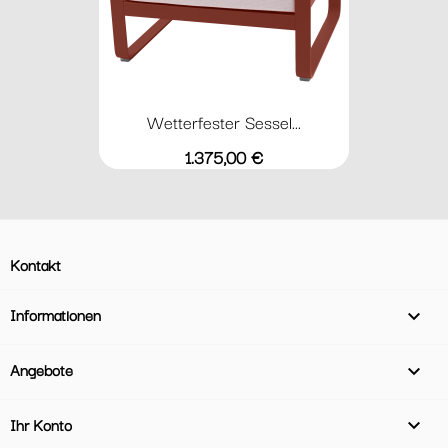
Wetterfester Sessel...
Preis
1.375,00 €
Kontakt
Informationen

Angebote

Ihr Konto
