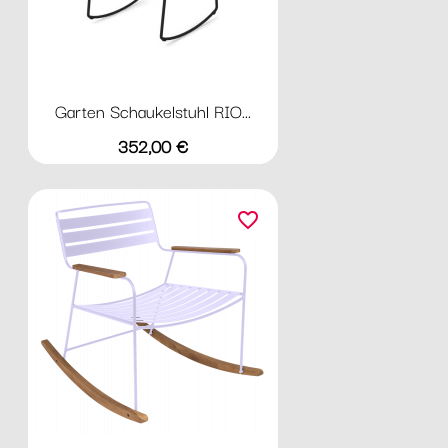
Garten Schaukelstuhl RIO...
Preis
352,00 €
favorite_border