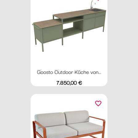
Goosto Outdoor Küche von...
Preis
7.850,00 €
favorite_border