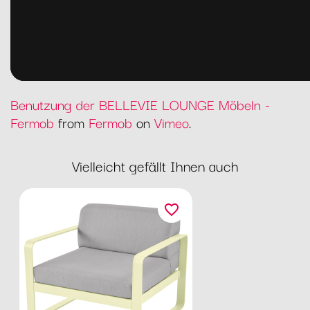
Benutzung der BELLEVIE LOUNGE Möbeln -
Fermob
from
Fermob
on
Vimeo
.
Vielleicht gefällt Ihnen auch
favorite_border