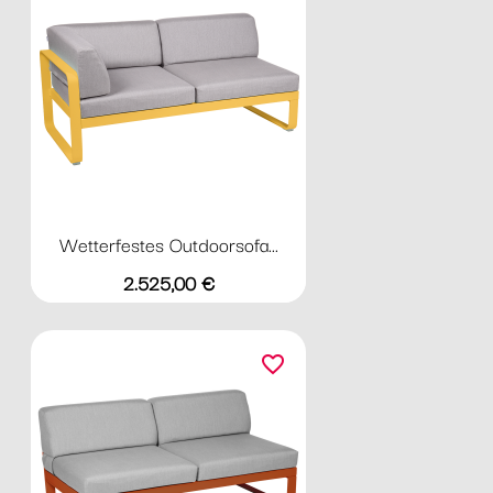
Wetterfestes Outdoorsofa...
Preis
2.525,00 €
favorite_border