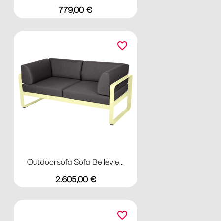
Preis
779,00 €
favorite_border
Outdoorsofa Sofa Bellevie...
Preis
2.605,00 €
favorite_border