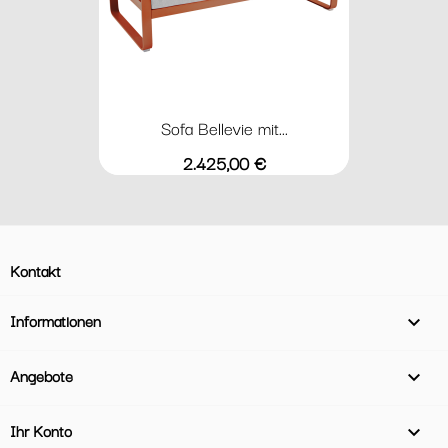
Sofa Bellevie mit...
Preis
2.425,00 €
Kontakt
Informationen

Angebote

Ihr Konto
