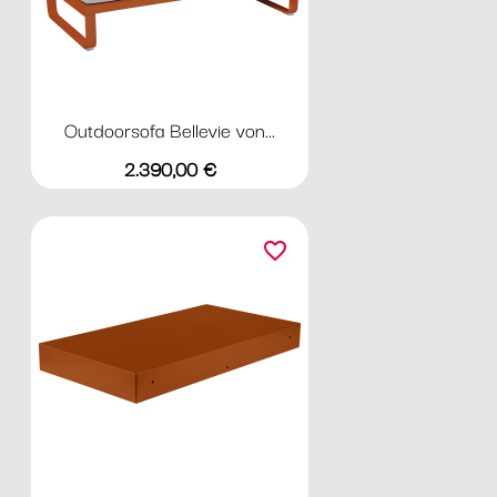
Outdoorsofa Bellevie von...
Preis
2.390,00 €
favorite_border