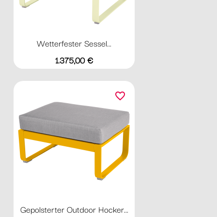
Wetterfester Sessel...
Preis
1.375,00 €
favorite_border
Gepolsterter Outdoor Hocker...