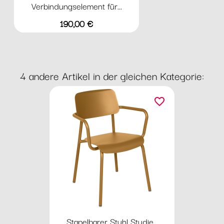
Verbindungselement für...
Preis
190,00 €
4 andere Artikel in der gleichen Kategorie:
favorite_border
Stapelbarer Stuhl Studie...