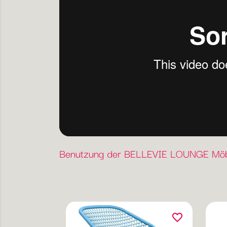
Benutzung der BELLEVIE LOUNGE Möb
favorite_border