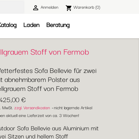
Anmelden
Warenkorb
(0)

shopping_cart

atalog
Laden
Beratung
ellgrauem Stoff von Fermob
tterfestes Sofa Bellevie für zwei
it abnehmbarem Polster aus
ellgrauem Stoff von Fermob
.425,00 €
l. MwSt.
zzgl. Versandkosten
nicht lagernde Artikel
en aktuell eine Lieferzeit von ca. 3 Wochen!
tdoor Sofa Bellevie aus Aluminium mit
ei Sitzen und hellem Stoff