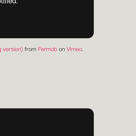
 version)
from
Fermob
on
Vimeo
.