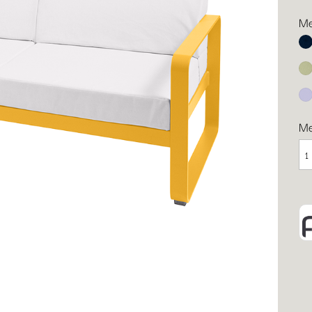
Me
Ab
Li
Ma
M