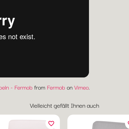
eln - Fermob
from
Fermob
on
Vimeo
.
Vielleicht gefällt Ihnen auch
favorite_border
fav