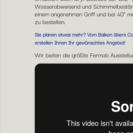
Wasserabweisend und Schimmelbeständi
einem angenehmen Griff und bei 40° mas
zu bestellen.
Sie planen etwas mehr? Vom Balkon übers Café
erstellen Ihnen Ihr gewünschtes Angebot!
Wir bieten die größte Fermob Ausstellun