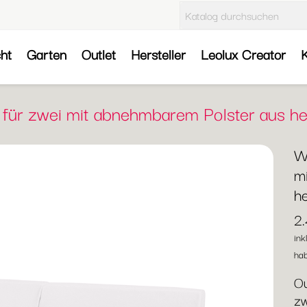
cht
Garten
Outlet
Hersteller
Leolux Creator
K
e für zwei mit abnehmbarem Polster aus h
We
m
h
2
ink
hab
Ou
zw