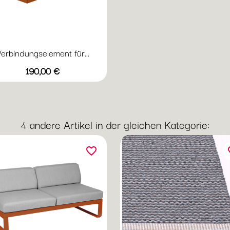
erbindungselement für...
Vorschau

Preis
+16
190,00 €
Abyssblau
Acapulcoblau
Anthrazit
Chili
Gewittergrau
4 andere Artikel in der gleichen Kategorie:
favorite_border
fav