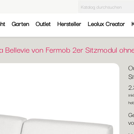
cht
Garten
Outlet
Hersteller
Leolux Creator
K
a Bellevie von Fermob 2er Sitzmodul ohn
O
S
2
ink
hab
Ge
v