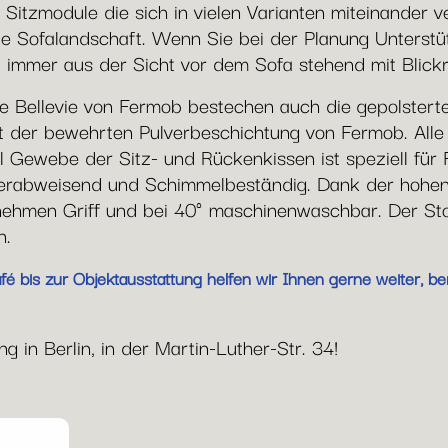
 Sitzmodule die sich in vielen Varianten miteinander 
hte Sofalandschaft. Wenn Sie bei der Planung Unterst
st immer aus der Sicht vor dem Sofa stehend mit Blick
e Bellevie von Fermob bestechen auch die gepolstert
mit der bewehrten Pulverbeschichtung von Fermob. Al
yl Gewebe der Sitz- und Rückenkissen ist speziell für 
serabweisend und Schimmelbeständig. Dank der hohen
ehmen Griff und bei 40° maschinenwaschbar. Der Stof
n.
 bis zur Objektausstattung helfen wir Ihnen gerne weiter, ber
 in Berlin, in der Martin-Luther-Str. 34!