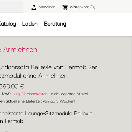
Anmelden
Warenkorb
(0)

shopping_cart

atalog
Laden
Beratung
e Armlehnen
utdoorsofa Bellevie von Fermob 2er
itzmodul ohne Armlehnen
.390,00 €
l. MwSt.
zzgl. Versandkosten
nicht lagernde Artikel
en aktuell eine Lieferzeit von ca. 3 Wochen!
polsterte Lounge-Sitzmodule Bellevie
on Fermob