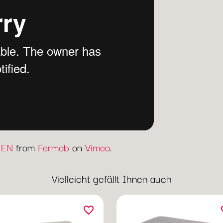
 EN
from
Fermob
on
Vimeo
.
Vielleicht gefällt Ihnen auch
favorite_border
fav