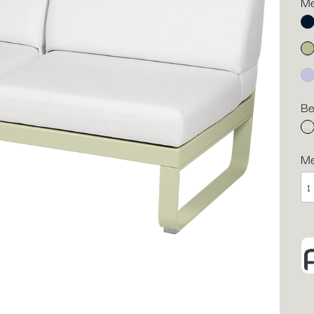
Me
Ab
Li
Ma
Be
gr
M