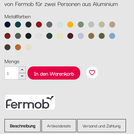
von Fermob für zwei Personen aus Aluminium
Metallfarben
Abyssblau
Acapulcoblau
Anthrazit
Chili
Gewittergrau
Gletscherminze
Honig
Kaktus
Lehmgrau
Lindgrün
Muskat
Ocker
Rosmarin
Lakritz
Baumwollweiß
Zederngrün
Zitronensorbet
Schwarzkirsche
Marshmallo
Lebkuchen
Pesto
Maya
Blau
Tonka
Kandierte
Latte-
Orange
Beige
Menge
favorite_border
In den Warenkorb
Beschreibung
Artikeldetails
Versand und Zahlung