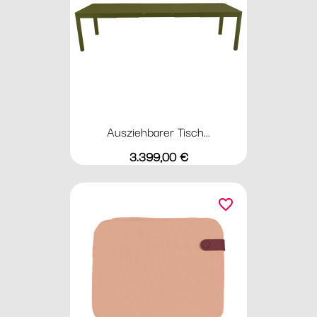
Ausziehbarer Tisch...
Preis
3.399,00 €
favorite_border