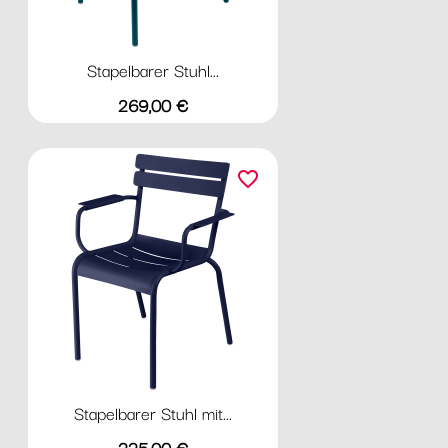
Stapelbarer Stuhl...
Preis
269,00 €
favorite_border
Stapelbarer Stuhl mit...
Preis
335,00 €