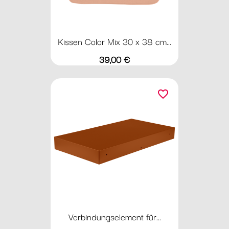
Kissen Color Mix 30 x 38 cm...
Preis
39,00 €
favorite_border
Verbindungselement für...