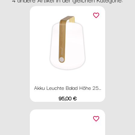
favorite_border
Akku Leuchte Balad Höhe 25...
Preis
95,00 €
favorite_border