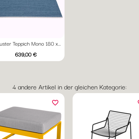
uster Teppich Mono 180 x...
Vorschau

Preis
+1
639,00 €
Dark
Granit
Turquoise
Linen
Olive
Red
/
/
/
/
Haze
Vanilla
Lime
Blush
4 andere Artikel in der gleichen Kategorie:
favorite_border
fav