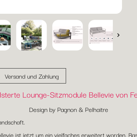

Versand und Zahlung
sterte Lounge-Sitzmodule Bellevie von 
Design by Pagnon & Pelhaitre
andschaft.
llevie ist jetzt um ein vielfaches erweitert worden. 