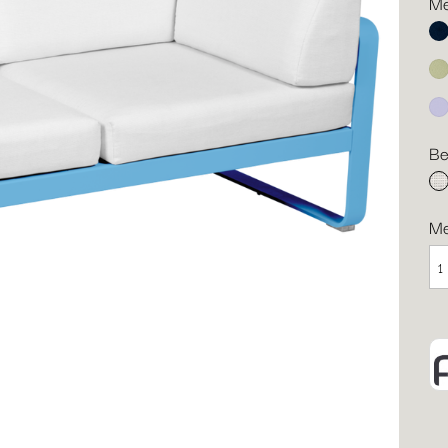
Me
Ab
Li
Ma
Be
gr
M