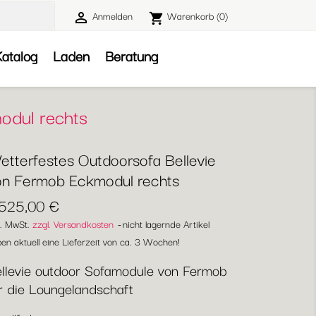
Anmelden
Warenkorb
(0)

shopping_cart

atalog
Laden
Beratung
odul rechts
etterfestes Outdoorsofa Bellevie
on Fermob Eckmodul rechts
.525,00 €
l. MwSt.
zzgl. Versandkosten
nicht lagernde Artikel
en aktuell eine Lieferzeit von ca. 3 Wochen!
llevie outdoor Sofamodule von Fermob
r die Loungelandschaft