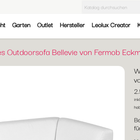
cht
Garten
Outlet
Hersteller
Leolux Creator
K
es Outdoorsofa Bellevie von Fermob Eckm
W
v
2
ink
hab
Be
fü