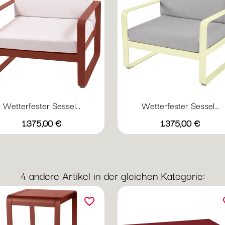
Wetterfester Sessel...
Wetterfester Sessel...
Vorschau
Vorschau


Preis
Preis
+20
+
1.375,00 €
1.375,00 €
Abyssblau
Acapulcoblau
Anthrazit
Chili
Gewittergrau
Abyssblau
Acapulcoblau
Anthrazit
Chili
Gewi
4 andere Artikel in der gleichen Kategorie:
favorite_border
fav