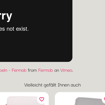
eln - Fermob
from
Fermob
on
Vimeo
.
Vielleicht gefällt Ihnen auch
favorite_border
fav