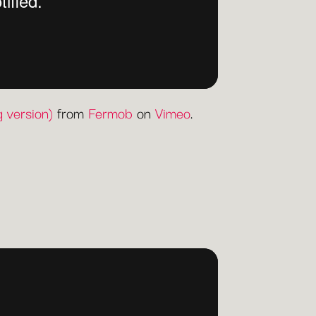
 version)
from
Fermob
on
Vimeo
.