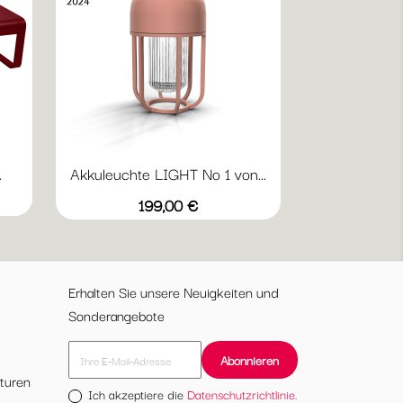
.
Akkuleuchte LIGHT No 1 von...
Vorschau

+1
20
Beige
Ice
Laurel
Powder
Preis
199,00 €
black
Blue
Green
Erhalten Sie unsere Neuigkeiten und
Sonderangebote
turen
Ich akzeptiere die
Datenschutzrichtlinie.