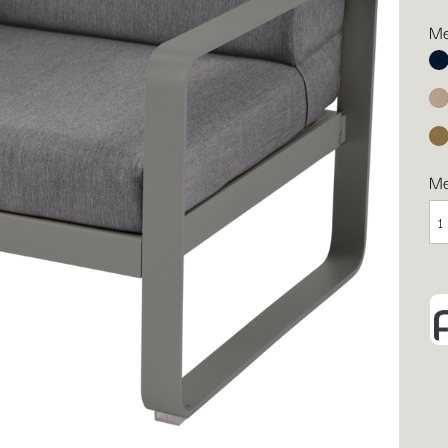
Me
Ab
Mu
Le
M