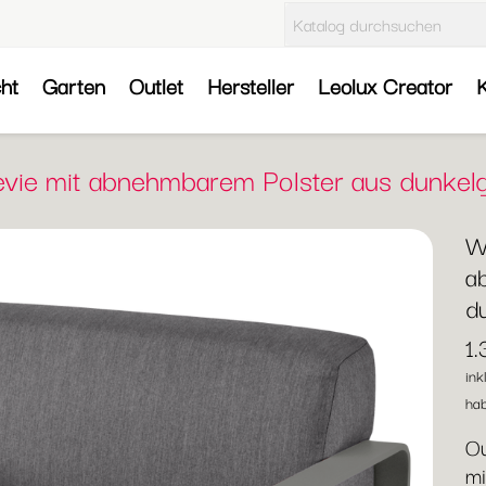
cht
Garten
Outlet
Hersteller
Leolux Creator
K
levie mit abnehmbarem Polster aus dunke
We
a
d
1
ink
hab
Ou
mi