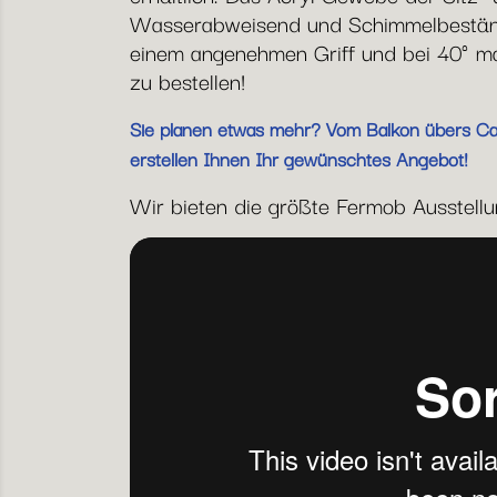
Wasserabweisend und Schimmelbeständi
einem angenehmen Griff und bei 40° mas
zu bestellen!
Sie planen etwas mehr? Vom Balkon übers Café
erstellen Ihnen Ihr gewünschtes Angebot!
Wir bieten die größte Fermob Ausstellung