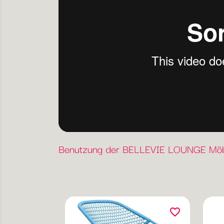
Benutzung der BELLEVIE LOUNGE Möb
favorite_border