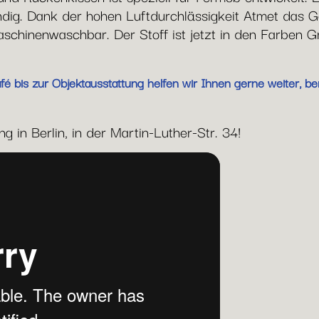
g. Dank der hohen Luftdurchlässigkeit Atmet das G
chinenwaschbar. Der Stoff ist jetzt in den Farben G
 bis zur Objektausstattung helfen wir Ihnen gerne weiter, ber
 in Berlin, in der Martin-Luther-Str. 34!