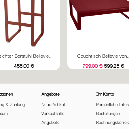
eichter Barstuhl Bellevie...
Couchtisch Bellevie von..
Vorschau

+19
Abyssblau
Acapulcoblau
Anthrazit
Chili
Gewittergrau
Preis
Verkaufspreis
Preis
455,00 €
799,00 €
599,25 €
ationen
Angebote
Ihr Konto
ung & Zahlung
Neue Artikel
Persönliche Infos
ssum
Verkaufshits
Bestellungen
Angebote
Rechnungskorrek