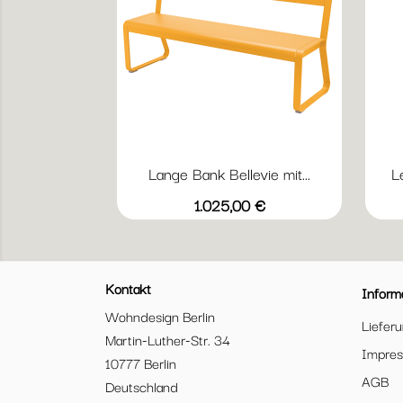
Lange Bank Bellevie mit...
L
Vorschau

+20
Abyssblau
Acapulcoblau
Anthrazit
Chili
Gewittergrau
Preis
1.025,00 €
Kontakt
Inform
Wohndesign Berlin
Liefer
Martin-Luther-Str. 34
Impre
10777 Berlin
AGB
Deutschland