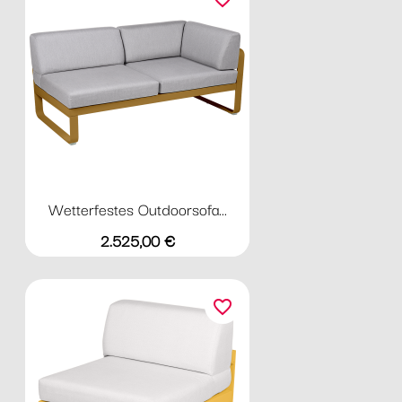
Wetterfestes Outdoorsofa...
Preis
2.525,00 €
favorite_border