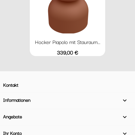
Hocker Piapolo mit Stauraum...
Preis
339,00 €
Kontakt
Informationen

Angebote

Ihr Konto
