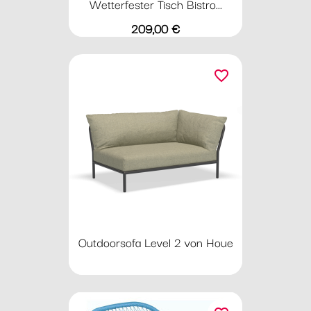
Wetterfester Tisch Bistro...
Preis
209,00 €
favorite_border
Outdoorsofa Level 2 von Houe