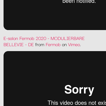
E-salon Fermob 2020 - MODULIERBARE
BELLEVIE - DE
from
Fermob
on
Vimeo
.