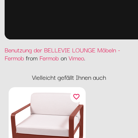
Benutzung der BELLEVIE LOUNGE Möbeln -
Fermob
from
Fermob
on
Vimeo
.
Vielleicht gefällt Ihnen auch
favorite_border