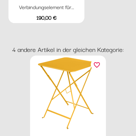
Verbindungselement für...
Preis
190,00 €
4 andere Artikel in der gleichen Kategorie:
favorite_border