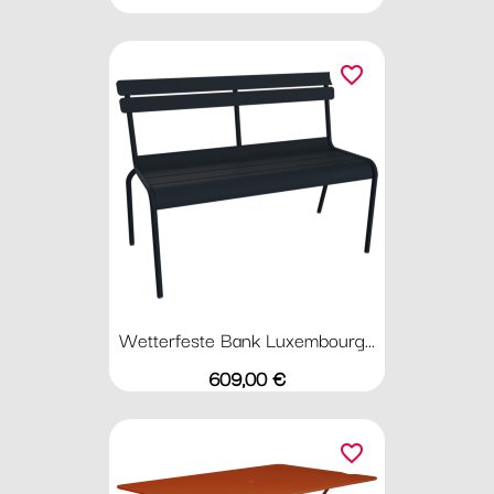
favorite_border
Wetterfeste Bank Luxembourg...
Preis
609,00 €
favorite_border