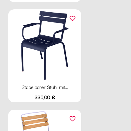
favorite_border
Stapelbarer Stuhl mit...
Preis
335,00 €
favorite_border