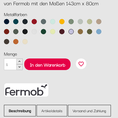
von Fermob mit den Maßen 143cm x 80cm
Metallfarben
Abyssblau
Acapulcoblau
Anthrazit
Chili
Gewittergrau
Gletscherminze
Honig
Kaktus
Lehmgrau
Lindgrün
Muskat
Ocker
Rosmarin
Lakritz
Baumwollweiß
Zederngrün
Zitronensorbet
Schwarzkirsche
Marshmallo
Lebkuchen
Pesto
Maya
Blau
Tonka
Kandierte
Latte-
Orange
Beige
Menge
favorite_border
In den Warenkorb
Beschreibung
Artikeldetails
Versand und Zahlung