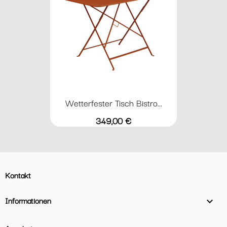
Wetterfester Tisch Bistro...
Preis
349,00 €
Kontakt
Informationen
