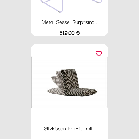
Metall Sessel Surprising...
Preis
519,00 €
favorite_border
Sitzkissen ProBier mit...