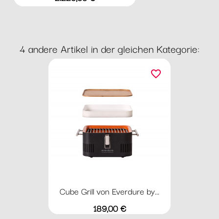
4 andere Artikel in der gleichen Kategorie:
favorite_border
Cube Grill von Everdure by...
Preis
189,00 €