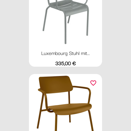
Luxembourg Stuhl mit...
Preis
335,00 €
favorite_border