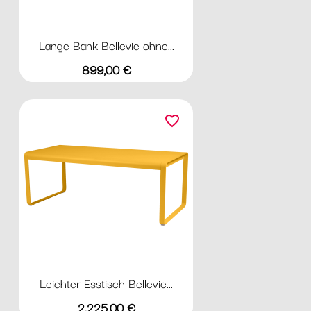
Lange Bank Bellevie ohne...
Preis
899,00 €
favorite_border
Leichter Esstisch Bellevie...
Preis
2.225,00 €