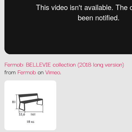
Fermob: BELLEVIE collection (2018 long version)
from
Fermob
on
Vimeo
.