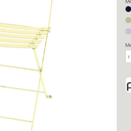
Me
Ab
Li
Ma
M