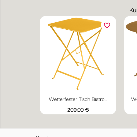
Ku
favorite_border
Wetterfester Tisch Bistro...
We
Vorschau

+17
Abyssblau
Acapulcoblau
Anthrazit
Chili
Gewittergrau
Preis
209,00 €