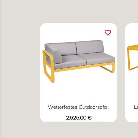
favorite_border
Wetterfestes Outdoorsofa...
L
Vorschau

+23
grauweiß
Abyssblau
Acapulcoblau
Flanellgrau
Anthrazit
Preis
2.525,00 €