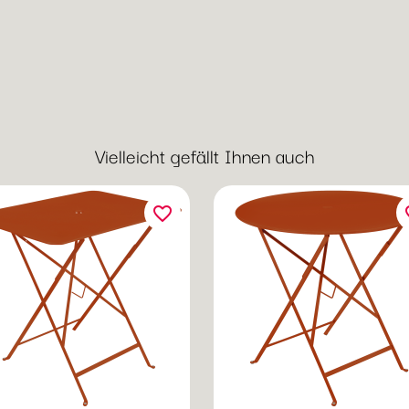
Vielleicht gefällt Ihnen auch
favorite_border
fav