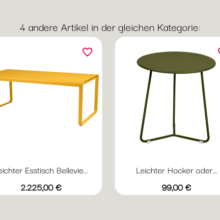
4 andere Artikel in der gleichen Kategorie:
favorite_border
fav
eichter Esstisch Bellevie...
Leichter Hocker oder...
Vorschau
Vorschau


+20
+
Abyssblau
Acapulcoblau
Anthrazit
Chili
Gewittergrau
Abyssblau
Acapulcoblau
Anthrazit
Chili
Gewi
Preis
Preis
2.225,00 €
99,00 €