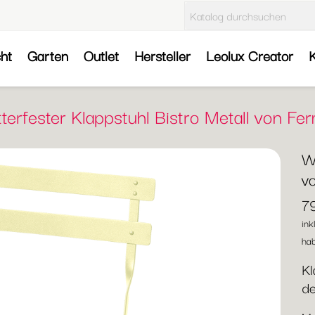
cht
Garten
Outlet
Hersteller
Leolux Creator
K
terfester Klappstuhl Bistro Metall von Fe
We
v
7
ink
hab
Kl
de