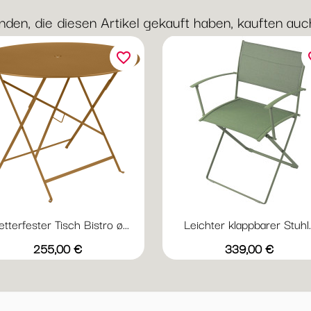
nden, die diesen Artikel gekauft haben, kauften auch 
favorite_border
fav
tterfester Tisch Bistro ø...
Leichter klappbarer Stuhl..
Vorschau
Vorschau


+20
+
Abyssblau
Acapulcoblau
Anthrazit
Chili
Gewittergrau
Acapulcoblau
Anthrazit
Chili
Gewitter
Kak
Preis
Preis
255,00 €
339,00 €