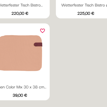
etterfester Tisch Bistro...
Wetterfester Tisch Bistro ø.
Vorschau
Vorschau


Preis
Preis
+20
+
220,00 €
225,00 €
Abyssblau
Acapulcoblau
Anthrazit
Chili
Gewittergrau
Abyssblau
Acapulcoblau
Anthrazit
Chili
Gewi
favorite_border
sen Color Mix 30 x 38 cm...
Vorschau

Preis
+1
39,00 €
Weinrot
Nachtblau
Creme
Minze
Aprikose