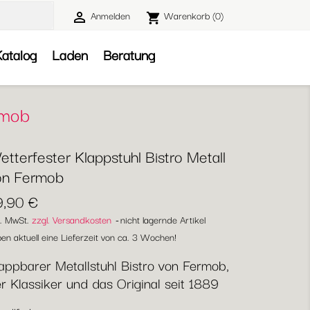
Anmelden
Warenkorb
(0)

shopping_cart

atalog
Laden
Beratung
rmob
tterfester Klappstuhl Bistro Metall
on Fermob
9,90 €
l. MwSt.
zzgl. Versandkosten
nicht lagernde Artikel
en aktuell eine Lieferzeit von ca. 3 Wochen!
appbarer Metallstuhl Bistro von Fermob,
r Klassiker und das Original seit 1889