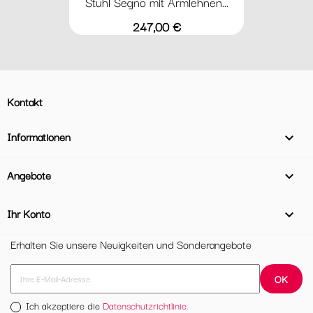
Stuhl Segno mit Armlehnen...
Preis
247,00 €
Kontakt
Informationen

Angebote

Ihr Konto

Erhalten Sie unsere Neuigkeiten und Sonderangebote
Ich akzeptiere die
Datenschutzrichtlinie.