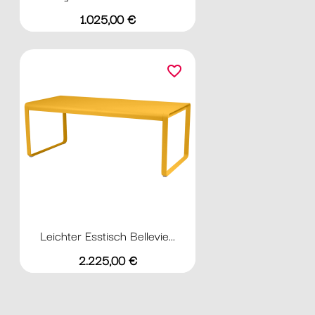
Preis
1.025,00 €
favorite_border
Leichter Esstisch Bellevie...
Preis
2.225,00 €