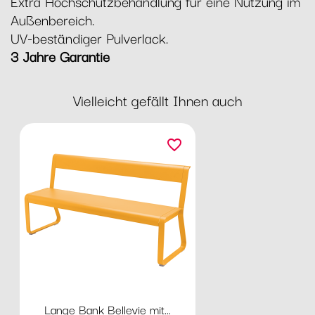
Extra Hochschutzbehandlung für eine Nutzung im
Außenbereich.
UV-beständiger Pulverlack.
3 Jahre Garantie
Vielleicht gefällt Ihnen auch
favorite_border
Lange Bank Bellevie mit...