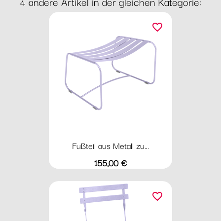
4 andere Artikel in der gleichen Kategorie:
favorite_border
Fußteil aus Metall zu...
Preis
155,00 €
favorite_border