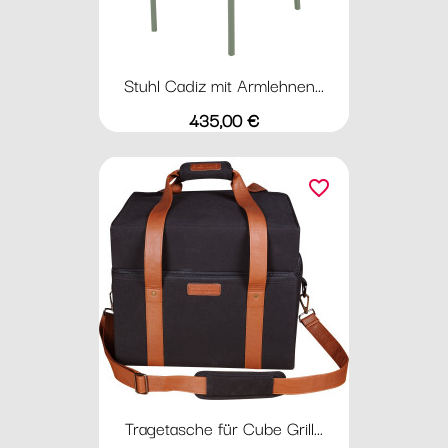
Stuhl Cadiz mit Armlehnen...
Preis
435,00 €
favorite_border
Tragetasche für Cube Grill...