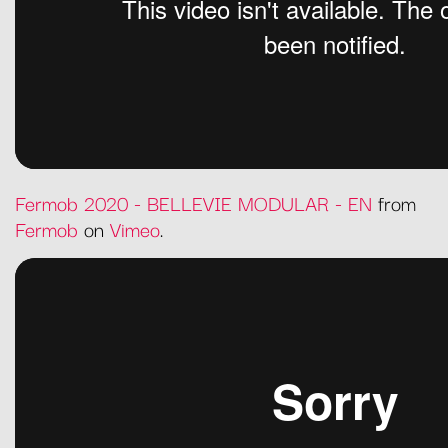
Fermob 2020 - BELLEVIE MODULAR - EN
from
Fermob
on
Vimeo
.