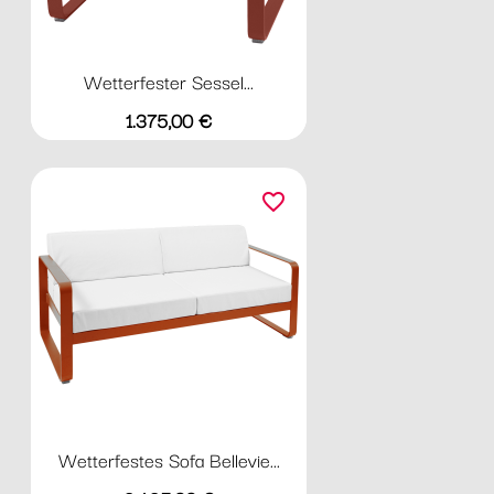
Wetterfester Sessel...
Preis
1.375,00 €
favorite_border
Wetterfestes Sofa Bellevie...