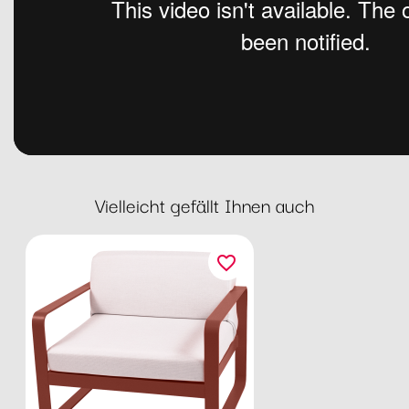
Vielleicht gefällt Ihnen auch
favorite_border