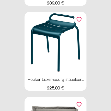
Preis
239,00 €
favorite_border
Hocker Luxembourg stapelbar...
Preis
225,00 €
favorite_border