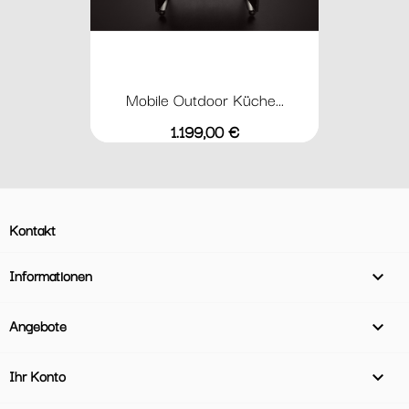
Mobile Outdoor Küche...
Preis
1.199,00 €
Kontakt
Informationen

Angebote

Ihr Konto
