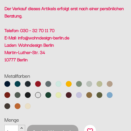
Der Verkauf dieses Artikels erfolgt erst nach einer persönlichen
Beratung.
Telefon: 030 - 32 70 11 70
E-Mail:
info@wohndesign-berlin.de
Laden: Wohndesign Berlin
Martin-Luther-Str. 34
10777 Berlin
Metallfarben
Abyssblau
Acapulcoblau
Anthrazit
Chili
Gewittergrau
Gletscherminze
Honig
Kaktus
Lehmgrau
Lindgrün
Muskat
Ocker
Rosmarin
Lakritz
Baumwollweiß
Zederngrün
Zitronensorbet
Schwarzkirsche
Marshmallo
Lebkuchen
Pesto
Maya
Blau
Tonka
Kandierte
Latte-
Orange
Beige
Menge