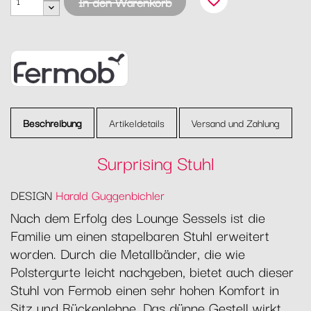
favorite_border
In den Warenkorb
Beschreibung
Artikeldetails
Versand und Zahlung
Surprising Stuhl
DESIGN
Harald Guggenbichler
Nach dem Erfolg des Lounge Sessels ist die
Familie um einen stapelbaren Stuhl erweitert
worden. Durch die Metallbänder, die wie
Polstergurte leicht nachgeben, bietet auch dieser
Stuhl von Fermob einen sehr hohen Komfort in
Sitz und Rückenlehne. Das dünne Gestell wirkt