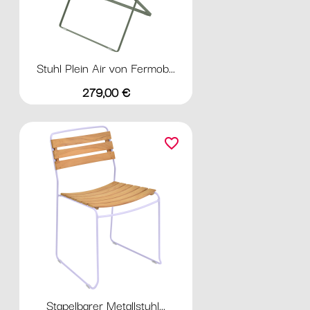
Stuhl Plein Air von Fermob...
Preis
279,00 €
favorite_border
Stapelbarer Metallstuhl...