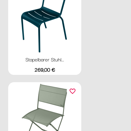
Stapelbarer Stuhl...
Preis
269,00 €
favorite_border