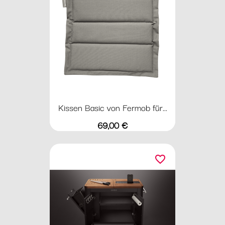
Kissen Basic von Fermob für...
Preis
69,00 €
favorite_border