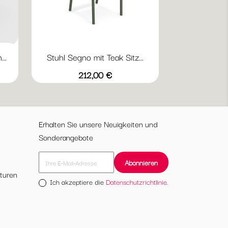
..
Stuhl Segno mit Teak Sitz...
Vorschau

5
17
22
23
24
41
Preis
212,00 €
ty
Military
Antikeisen
Weiß
Schwarz
Indisch
Braun
Erhalten Sie unsere Neuigkeiten und
Sonderangebote
turen
Ich akzeptiere die
Datenschutzrichtlinie.