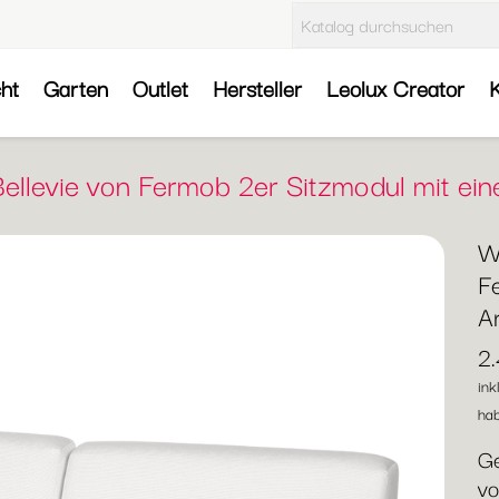
cht
Garten
Outlet
Hersteller
Leolux Creator
K
ellevie von Fermob 2er Sitzmodul mit ei
W
F
A
2
ink
hab
Ge
vo