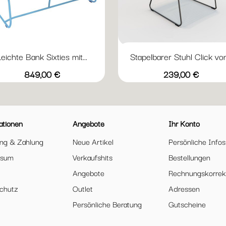
eichte Bank Sixties mit...
Stapelbarer Stuhl Click von.
Vorschau
Vorschau


+
Kaktus
Ocker
Lakritz
Baumwollweiß
Maya
19
20
70
71
80
Preis
Preis
849,00 €
239,00 €
Blau
Red
black
dark
olive
dus
gray
green
light
Click
blue
ationen
Angebote
Ihr Konto
ung & Zahlung
Neue Artikel
Persönliche Infos
ssum
Verkaufshits
Bestellungen
Angebote
Rechnungskorrek
chutz
Outlet
Adressen
Persönliche Beratung
Gutscheine