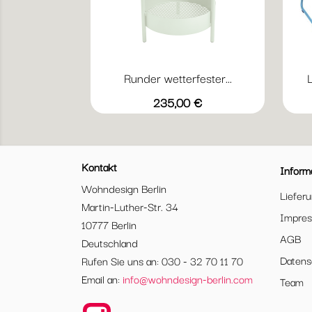
Runder wetterfester...
L
Vorschau

+17
Abyssblau
Acapulcoblau
Anthrazit
Chili
Gewittergrau
Preis
235,00 €
Kontakt
Inform
Wohndesign Berlin
Liefer
Martin-Luther-Str. 34
Impre
10777 Berlin
AGB
Deutschland
Datens
Rufen Sie uns an: 030 - 32 70 11 70
Email an:
info@wohndesign-berlin.com
Team
Instagram