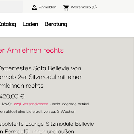
Anmelden
Warenkorb
(0)

shopping_cart

atalog
Laden
Beratung
ner Armlehnen rechts
etterfestes Sofa Bellevie von
ermob 2er Sitzmodul mit einer
rmlehnen rechts
.420,00 €
l. MwSt.
zzgl. Versandkosten
nicht lagernde Artikel
en aktuell eine Lieferzeit von ca. 3 Wochen!
polsterte Lounge-Sitzmodule Bellevie
n Fermobfür innen und außen