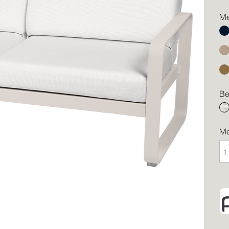
Me
Ab
Mu
Le
Be
gr
M