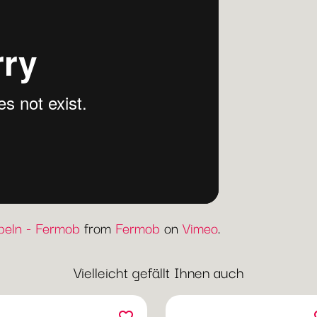
eln - Fermob
from
Fermob
on
Vimeo
.
Vielleicht gefällt Ihnen auch