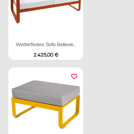
Wetterfestes Sofa Bellevie...
Preis
2.425,00 €
favorite_border