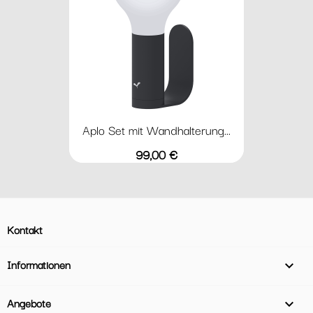
Aplo Set mit Wandhalterung...
Preis
99,00 €
Kontakt
Informationen

Angebote
