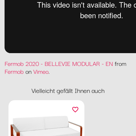
Fermob 2020 - BELLEVIE MODULAR - EN
from
Fermob
on
Vimeo
.
Vielleicht gefällt Ihnen auch
favorite_border