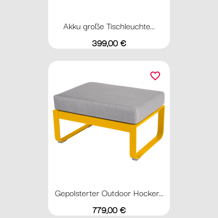
Akku große Tischleuchte...
Preis
399,00 €
favorite_border
Gepolsterter Outdoor Hocker...
Preis
779,00 €