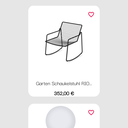
favorite_border
Garten Schaukelstuhl RIO...
Preis
352,00 €
favorite_border