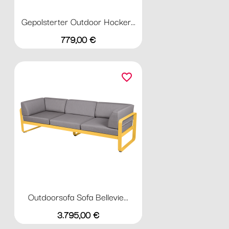
Gepolsterter Outdoor Hocker...
Preis
779,00 €
favorite_border
Outdoorsofa Sofa Bellevie...
Preis
3.795,00 €