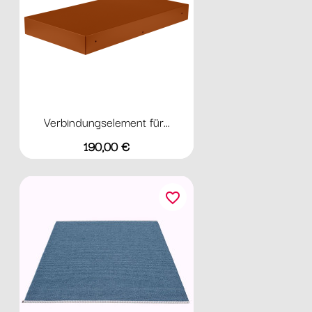
Verbindungselement für...
Preis
190,00 €
favorite_border