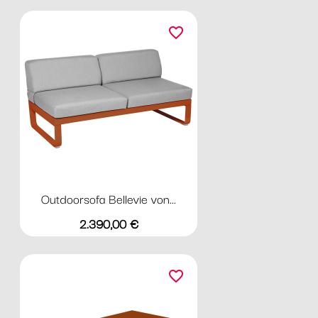
favorite_border
Outdoorsofa Bellevie von...
Preis
2.390,00 €
favorite_border