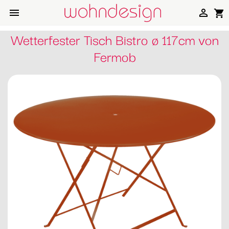


shopping_cart
Wetterfester Tisch Bistro ø 117cm von
Fermob