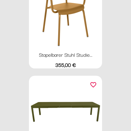
Stapelbarer Stuhl Studie...
Preis
355,00 €
favorite_border