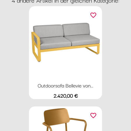
favorite_border
Outdoorsofa Bellevie von...
Preis
2.420,00 €
favorite_border