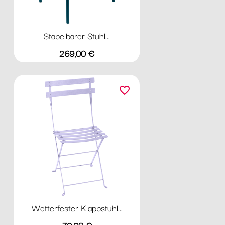
Stapelbarer Stuhl...
Preis
269,00 €
favorite_border
Wetterfester Klappstuhl...
Preis