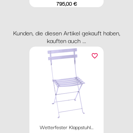
Preis
795,00 €
Kunden, die diesen Artikel gekauft haben,
kauften auch ...
favorite_border
Wetterfester Klappstuhl...